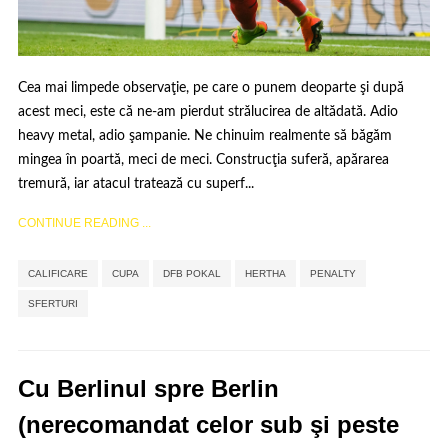
Cea mai limpede observaţie, pe care o punem deoparte şi după
acest meci, este că ne-am pierdut strălucirea de altădată. Adio
heavy metal, adio şampanie. Ne chinuim realmente să băgăm
mingea în poartă, meci de meci. Construcţia suferă, apărarea
tremură, iar atacul tratează cu superf...
CONTINUE READING ...
,
,
,
,
,
CALIFICARE
CUPA
DFB POKAL
HERTHA
PENALTY
SFERTURI
Cu Berlinul spre Berlin
(nerecomandat celor sub şi peste