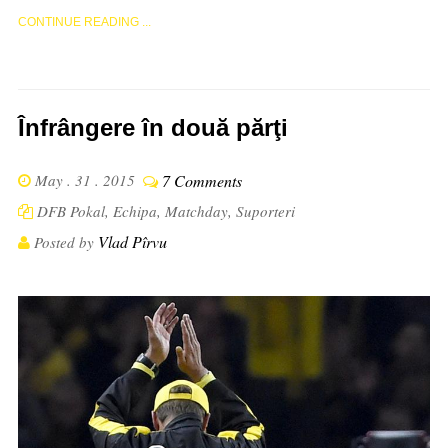
CONTINUE READING ...
Înfrângere în două părţi
May . 31 . 2015
7 Comments
DFB Pokal
,
Echipa
,
Matchday
,
Suporteri
Vlad Pîrvu
Posted by