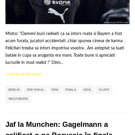
Motto: "Oameni buni radeati ca sa intors roata si Bayern a fost
acum furata, jucatori accidentati ,chiar spunea cineva de karma .
Felicitari treaba sa intors impotriva voastra . Am asteptat sa luati
bataie in cupa sa aroganta era mare. Toate bune si apreciati
lucrurile in mod realist !" Dimi...
CONTINUE READING ...
,
,
,
,
,
,
BERLIN
DFB POKAL
FANI
FINALA
KEHL
KLOPP
WOLFSBURG
Jaf la Munchen: Gagelmann a