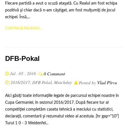
Fiecare partidă a avut o scuză ataşată. Cu Realul am fost echipa
pozitivă şi chiar dacă n-am câştigat, am fost mulţumiţi de jocul
echipei. Însă,...
CONTINUE READING ...
DFB-Pokal
Jul . 05 . 2016
0 Comment
2016/2017
,
DFB Pokal
,
Matchday
Vlad Pîrvu
Posted by
Aici găsiţi toate informaţiile legate de parcursul echipei noastre în
Cupa Germaniei, în sezonul 2016/2017. După fiecare tur al
competiţiei completăm caseta tehnică a meciului cu statistici,
declaraţii, comentarii şi rezumatul video al acestuia. [hr gap="10"]
Turul 1 0 - 3 Weidenfel...