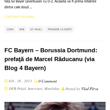
fața lui Bayer Leverkusen cu 0-2. Aceasta va fi prima întâlnire
dintre cele două ...
CONTINUE READING ...
,
,
,
CUPA
DFB
ST. PAULI
TRAGERE LA SORTI
FC Bayern – Borussia Dortmund:
prefaţă de Marcel Răducanu (via
Blog 4 Bayern)
Feb . 26 . 2013
0 Comment
DFB Pokal
,
Interviuri
,
Matchday
Vlad Pîrvu
Posted by