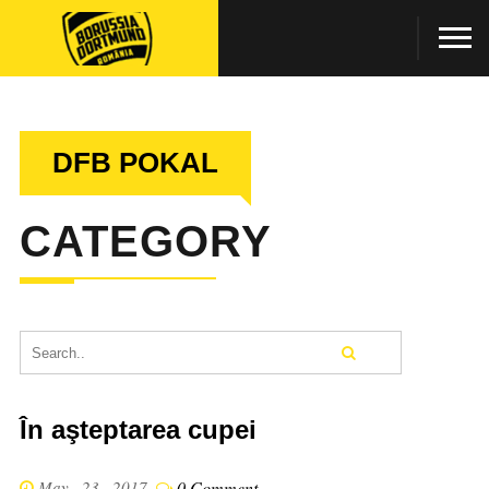
DFB POKAL
CATEGORY
În aşteptarea cupei
May . 23 . 2017
0 Comment