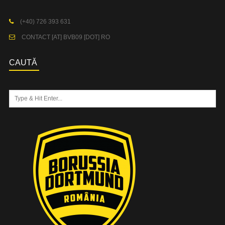
(+40) 726 393 631
CONTACT [AT] BVB09 [DOT] RO
CAUTĂ