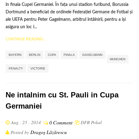
în finala Cupei Germaniei. În fața unui stadion furibund, Borussia
Dortmund a beneficiat de ordinele Federației Germane de Fotbal și
ale UEFA pentru Peter Gagelmann, arbitrul întâlnirii, pentru a își
asigura un loc î...
CONTINUE READING ...
,
,
,
,
,
,
,
BAYERN
BERLIN
CUPA
FINALA
GAGELMANN
MUNCHEN
PENALTY
VICTORIE
Ne intalnim cu St. Pauli in Cupa
Germaniei
Aug . 25 . 2014
0 Comment
DFB Pokal
Dragoș Lăzărescu
Posted by