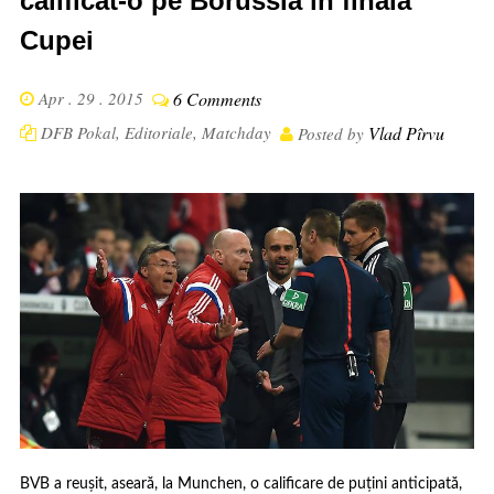
calificat-o pe Borussia în finala
Cupei
Apr . 29 . 2015
6 Comments
DFB Pokal
,
Editoriale
,
Matchday
Vlad Pîrvu
Posted by
BVB a reușit, aseară, la Munchen, o calificare de puțini anticipată,