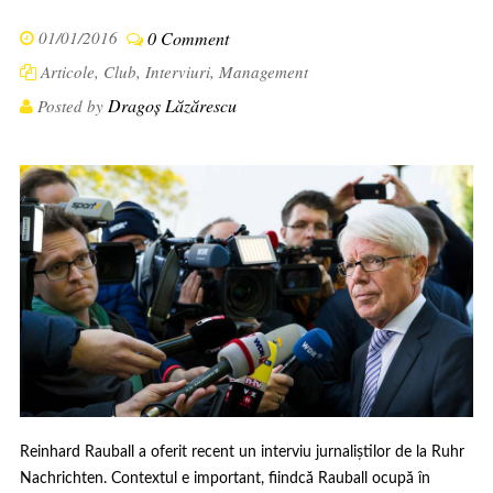
01/01/2016
0 Comment
Articole
,
Club
,
Interviuri
,
Management
Dragoș Lăzărescu
Posted by
Reinhard Rauball a oferit recent un interviu jurnaliștilor de la Ruhr
Nachrichten. Contextul e important, fiindcă Rauball ocupă în