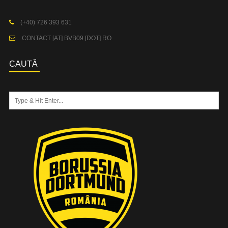
(+40) 726 393 631
CONTACT [AT] BVB09 [DOT] RO
CAUTĂ