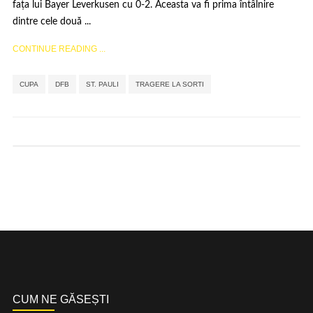
fața lui Bayer Leverkusen cu 0-2. Aceasta va fi prima întâlnire
dintre cele două ...
CONTINUE READING ...
,
,
,
CUPA
DFB
ST. PAULI
TRAGERE LA SORTI
CUM NE GĂSEȘTI