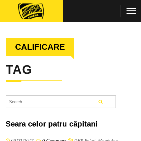
CALIFICARE
TAG
Seara celor patru căpitani
09/02/2017
0 Comment
DFB Pokal
,
Matchday