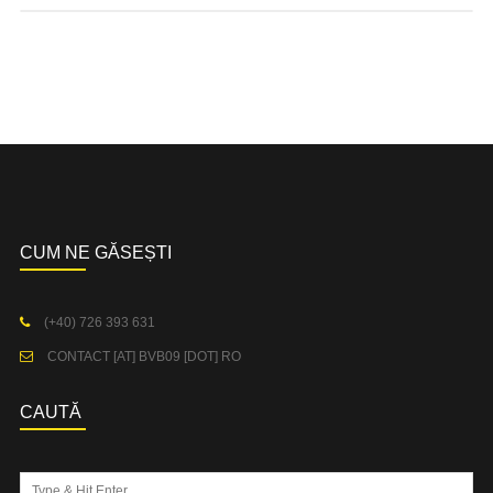
CUM NE GĂSEȘTI
(+40) 726 393 631
CONTACT [AT] BVB09 [DOT] RO
CAUTĂ