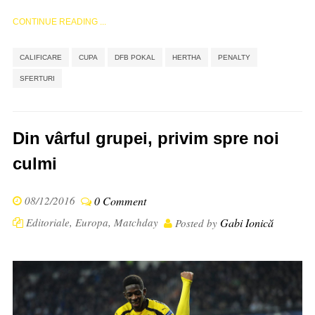
CONTINUE READING ...
,
,
,
,
,
CALIFICARE
CUPA
DFB POKAL
HERTHA
PENALTY
SFERTURI
Din vârful grupei, privim spre noi
culmi
08/12/2016
0 Comment
Editoriale
,
Europa
,
Matchday
Gabi Ionică
Posted by