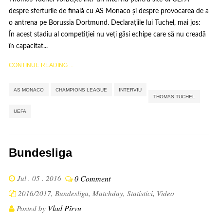
despre sferturile de finală cu AS Monaco și despre provocarea de a
o antrena pe Borussia Dortmund. Declarațiile lui Tuchel, mai jos:
În acest stadiu al competiției nu veți găsi echipe care să nu creadă
în capacitat...
CONTINUE READING ...
,
,
,
,
AS MONACO
CHAMPIONS LEAGUE
INTERVIU
THOMAS TUCHEL
UEFA
Bundesliga
Jul . 05 . 2016
0 Comment
2016/2017
,
Bundesliga
,
Matchday
,
Statistici
,
Video
Vlad Pîrvu
Posted by