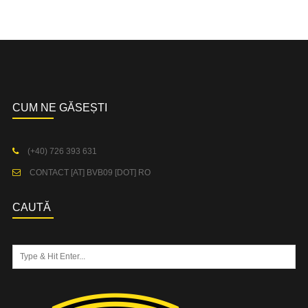
CUM NE GĂSEȘTI
(+40) 726 393 631
CONTACT [AT] BVB09 [DOT] RO
CAUTĂ