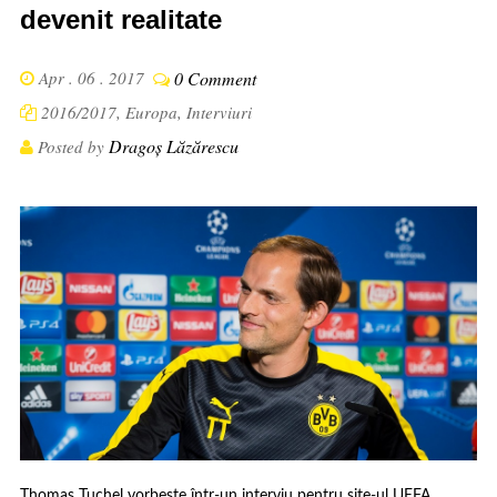
devenit realitate
Apr . 06 . 2017
0 Comment
2016/2017
,
Europa
,
Interviuri
Dragoș Lăzărescu
Posted by
Thomas Tuchel vorbește într-un interviu pentru site-ul UEFA