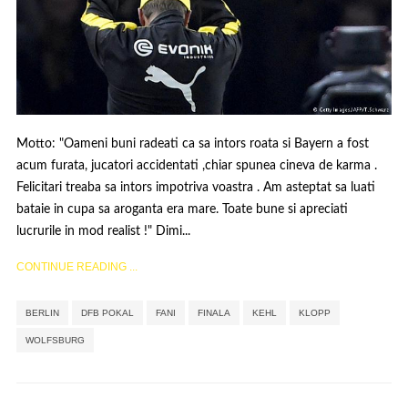
Motto: "Oameni buni radeati ca sa intors roata si Bayern a fost
acum furata, jucatori accidentati ,chiar spunea cineva de karma .
Felicitari treaba sa intors impotriva voastra . Am asteptat sa luati
bataie in cupa sa aroganta era mare. Toate bune si apreciati
lucrurile in mod realist !" Dimi...
CONTINUE READING ...
,
,
,
,
,
,
BERLIN
DFB POKAL
FANI
FINALA
KEHL
KLOPP
WOLFSBURG