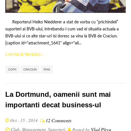
Reporterul Heiko Niedderer a stat de vorba cu ”prichindeii”
suporteri ai BVB-ului, intrebandu-i cum vad ei situatia actuala a
BVB-ului si ce alte star-uri isi doresc sa vina la BVB de Craciun.
[caption id="attachment_1641" align="ali...
CONTINUE READING ...
,
,
COPII
CRACIUN
FANI
La Dortmund, oamenii sunt mai
importanti decat business-ul
Oct . 15 . 2014
12 Comments
Club
,
Management
,
Suporteri
Vlad Pîrvu
Posted by