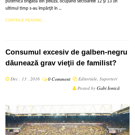
puternică brigadă din peluză, ocupând sectoarele 12 şi 13 (în
ultimul timp s-au împărţit în ...
CONTINUE READING ...
Consumul excesiv de galben-negru
dăunează grav vieţii de familist?
Dec . 13 . 2016
0 Comment
Editoriale
,
Suporteri
Gabi Ionică
Posted by