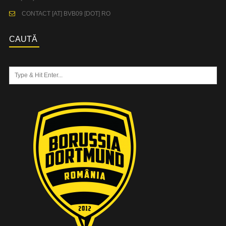
CONTACT [AT] BVB09 [DOT] RO
CAUTĂ