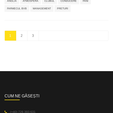
ANGLIA
ATMOSFERA
CLUBUL
CONDUCERE
FANI
FARMECUL BVB
MANAGEMENT
PRETURI
1
2
3
CUM NE GĂSEȘTI
(+40) 726 393 631