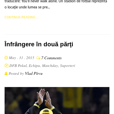
traducere: You’ll never walk alone. Un stadion de fotbal reprezintă
o locaţie unde lumea se pre...
CONTINUE READING ...
Înfrângere în două părţi
May . 31 . 2015
7 Comments
DFB Pokal
,
Echipa
,
Matchday
,
Suporteri
Vlad Pîrvu
Posted by