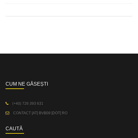
CUM NE GĂSEȘTI
(+40) 726 393 631
CONTACT [AT] BVB09 [DOT] RO
CAUTĂ