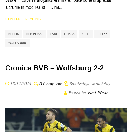
bataie in cupa sa aroganta era mare. Toate bune si apreciati
lucrurile in mod realist !" Dimi...
CONTINUE READING ...
,
,
,
,
,
,
BERLIN
DFB POKAL
FANI
FINALA
KEHL
KLOPP
WOLFSBURG
Cronica BVB – Wolfsburg 2-2
18/12/2014
0 Comment
Bundesliga
,
Matchday
Vlad Pîrvu
Posted by