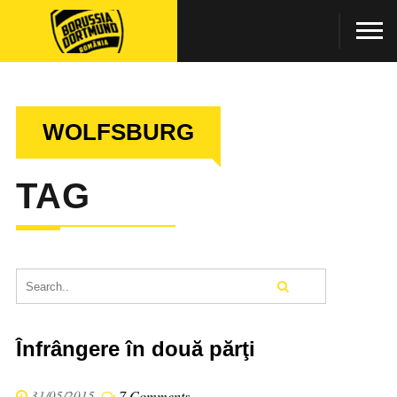
WOLFSBURG
TAG
Înfrângere în două părţi
31/05/2015
7 Comments