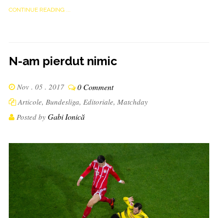
CONTINUE READING ...
N-am pierdut nimic
Nov . 05 . 2017
0 Comment
Articole
,
Bundesliga
,
Editoriale
,
Matchday
Gabi Ionică
Posted by