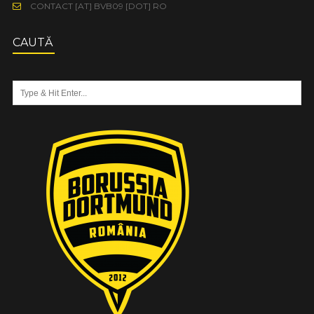
CONTACT [AT] BVB09 [DOT] RO
CAUTĂ