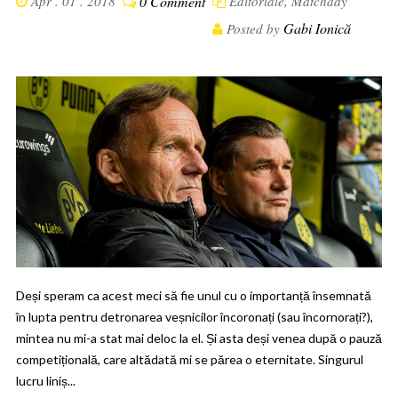
Apr . 01 . 2018
0 Comment
Editoriale
,
Matchday
Gabi Ionică
Posted by
Deși speram ca acest meci să fie unul cu o importanță însemnată
în lupta pentru detronarea veșnicilor încoronați (sau încornorați?),
mintea nu mi-a stat mai deloc la el. Și asta deși venea după o pauză
competițională, care altădată mi se părea o eternitate. Singurul
lucru liniș...