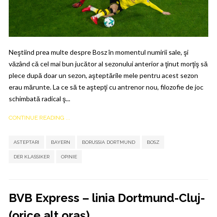
Neştiind prea multe despre Bosz în momentul numirii sale, şi
văzând că cel mai bun jucător al sezonului anterior a ţinut morţiş să
plece după doar un sezon, aşteptările mele pentru acest sezon
erau mărunte. La ce să te aştepţi cu antrenor nou, filozofie de joc
schimbată radical ş...
CONTINUE READING ...
,
,
,
,
,
ASTEPTARI
BAYERN
BORUSSIA DORTMUND
BOSZ
DER KLASSIKER
OPINIE
BVB Express – linia Dortmund-Cluj-
(orice alt oraș)