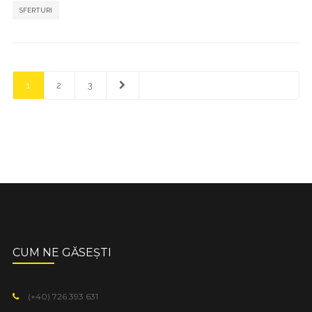
SFERTURI
1
2
3
CUM NE GĂSEȘTI
(+40) 726 393 631