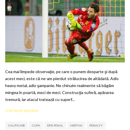
Cea mai limpede observaţie, pe care o punem deoparte şi după
acest meci, este că ne-am pierdut strălucirea de altădată. Adio
heavy metal, adio şampanie. Ne chinuim realmente să băgăm
mingea în poartă, meci de meci. Construcţia suferă, apărarea
tremură, iar atacul tratează cu superf...
CONTINUE READING ...
,
,
,
,
,
CALIFICARE
CUPA
DFB POKAL
HERTHA
PENALTY