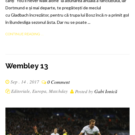
cânți "You'll never walk alone" la adunarea anuală a fanclubului, iar
Dortmund e și mai departe, te pregătești de meciul
cu Gladbach încrezător, pentru că trupa lui Bosz încă n-a primit gol
în Bundesliga sezonul ăsta. Dar nu se poate ...
CONTINUE READING ...
Wembley 13
Sep . 14 . 2017
0 Comment
Editoriale
,
Europa
,
Matchday
Gabi Ionică
Posted by