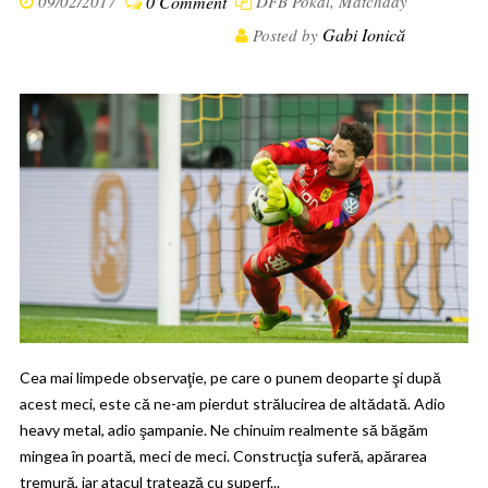
09/02/2017
0 Comment
DFB Pokal
,
Matchday
Gabi Ionică
Posted by
Cea mai limpede observaţie, pe care o punem deoparte şi după
acest meci, este că ne-am pierdut strălucirea de altădată. Adio
heavy metal, adio şampanie. Ne chinuim realmente să băgăm
mingea în poartă, meci de meci. Construcţia suferă, apărarea
tremură, iar atacul tratează cu superf...