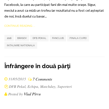
Facebook, la care au participat fani din mai multe orașe. Sigur,
meciul a avut ca miză un trofeu iar rezultatul nu a fost cel așteptat
de noi, însă duelul cu bavar...
CONTINUE READING ...
,
,
,
,
,
2016
BRASOV
DFB POKAL
FANCLUB
FINALA CUPEI
INTALNIRE NATIONALA
Înfrângere în două părţi
31/05/2015
7 Comments
DFB Pokal
,
Echipa
,
Matchday
,
Suporteri
Vlad Pîrvu
Posted by