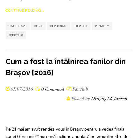
CONTINUE READING ...
,
,
,
,
,
CALIFICARE
CUPA
DFB POKAL
HERTHA
PENALTY
SFERTURI
Cum a fost la întâlnirea fanilor din
Brașov [2016]
05/07/2016
0 Comment
Fanclub
Dragoș Lăzărescu
Posted by
Pe 21 mai am avut rendez-vous în Brașov pentru a vedea finala
cupei Germaniei împreună, acțiune anunțată pe grupul nostru de