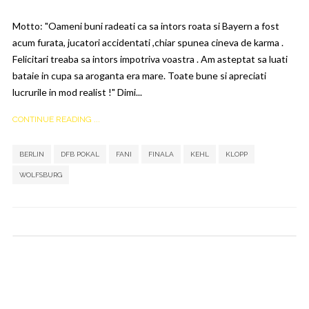
Motto: "Oameni buni radeati ca sa intors roata si Bayern a fost
acum furata, jucatori accidentati ,chiar spunea cineva de karma .
Felicitari treaba sa intors impotriva voastra . Am asteptat sa luati
bataie in cupa sa aroganta era mare. Toate bune si apreciati
lucrurile in mod realist !" Dimi...
CONTINUE READING ...
,
,
,
,
,
,
BERLIN
DFB POKAL
FANI
FINALA
KEHL
KLOPP
WOLFSBURG