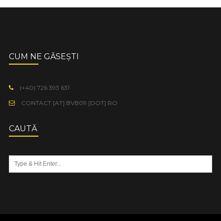
CUM NE GĂSEȘTI
(+40) 726 393 631
CONTACT [AT] BVB09 [DOT] RO
CAUTĂ