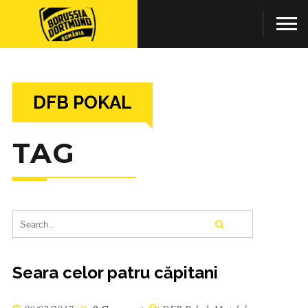
DFB POKAL
TAG
Seara celor patru căpitani