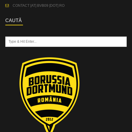
CONTACT [AT] BVB09 [DOT] RO
CAUTĂ