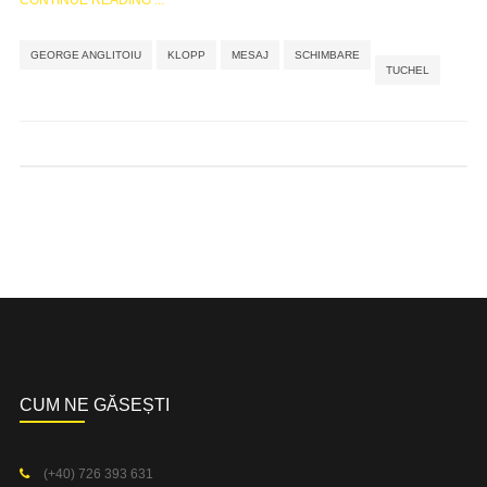
,
,
,
,
GEORGE ANGLITOIU
KLOPP
MESAJ
SCHIMBARE
TUCHEL
CUM NE GĂSEȘTI
(+40) 726 393 631