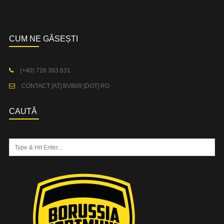
CUM NE GĂSEȘTI
(+40) 726 393 631
CONTACT [AT] BVB09 [DOT] RO
CAUTĂ