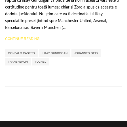
Faptul că Ilkay Gundogan va pleca de la noi în această vară este o
certitudine pentru toată lumea; chiar și Zorc a spus că aceasta e
dorința jucătorului. Nu știm care va fi destinația lui Ilkay,
speculațiile presei țintind spre Manchester United, Arsenal,
Barcelona sau Bayern Munchen (...
CONTINUE READING ...
,
,
,
,
GONZALO CASTRO
ILKAY GUNDOGAN
JOHANNES GEIS
TRANSFERURI
TUCHEL