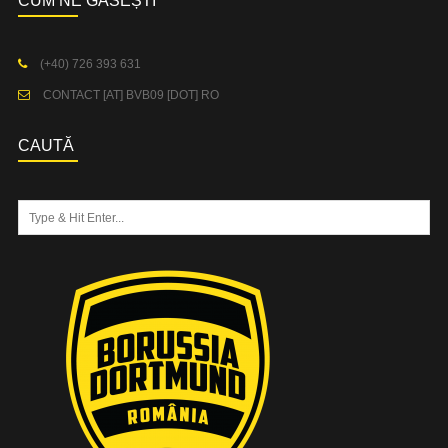
CUM NE GĂSEȘTI
(+40) 726 393 631
CONTACT [AT] BVB09 [DOT] RO
CAUTĂ