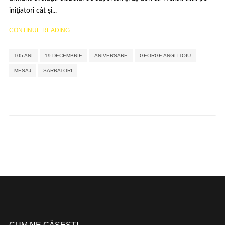
iniţiatori cât şi...
CONTINUE READING ...
,
,
,
,
,
105 ANI
19 DECEMBRIE
ANIVERSARE
GEORGE ANGLITOIU
MESAJ
SARBATORI