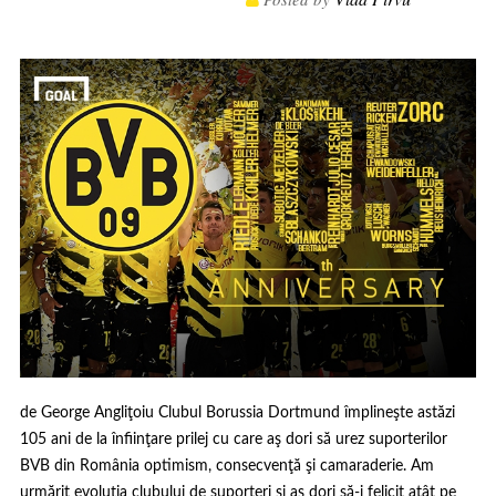
de George Angliţoiu Clubul Borussia Dortmund împlineşte astăzi
105 ani de la înfiinţare prilej cu care aş dori să urez suporterilor
BVB din România optimism, consecvenţă şi camaraderie. Am
urmărit evoluţia clubului de suporteri şi aş dori să-i felicit atât pe