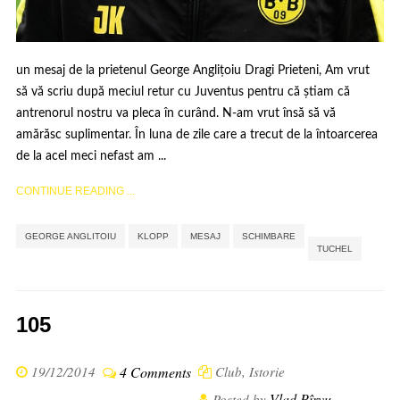
un mesaj de la prietenul George Anglițoiu Dragi Prieteni, Am vrut
să vă scriu după meciul retur cu Juventus pentru că știam că
antrenorul nostru va pleca în curând. N-am vrut însă să vă
amărăsc suplimentar. În luna de zile care a trecut de la întoarcerea
de la acel meci nefast am ...
CONTINUE READING ...
,
,
,
,
GEORGE ANGLITOIU
KLOPP
MESAJ
SCHIMBARE
TUCHEL
105
19/12/2014
4 Comments
Club
,
Istorie
Vlad Pîrvu
Posted by