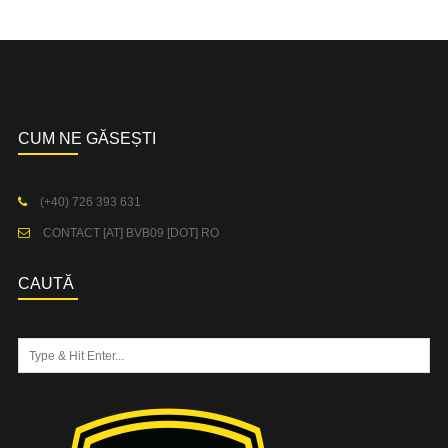
CUM NE GĂSEȘTI
(+40) 726 393 631
CONTACT [AT] BVB09 [DOT] RO
CAUTĂ