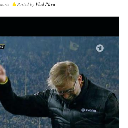
Vlad Pîrvu
storie
Posted by