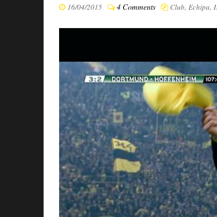
4 Comments
16/04/2015
Club
,
Echipa
,
I