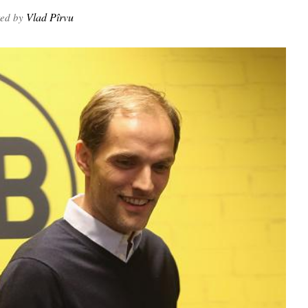
Vlad Pîrvu
ted by