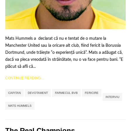
Mats Hummels a declarat că nu e tentat de o mutare la
Manchester United sau la oricare alt club, fiind fericit la Borussia
Dortmund, unde trăiește ”o experiență unică”. Mats a adăugat că,
dacă va pleca vreodată în străinătate, nu o va face pentru bani. ”E
plăcut să afli că...
CONTINUE READING ...
,
,
,
,
,
CAPITAN
DEVOTAMENT
FARMECUL BVB
FERICIRE
INTERVIU
MATS HUMMELS
The Real Champions