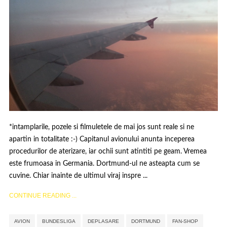
*intamplarile, pozele si filmuletele de mai jos sunt reale si ne
apartin in totalitate :-) Capitanul avionului anunta inceperea
procedurilor de aterizare, iar ochii sunt atintiti pe geam. Vremea
este frumoasa in Germania. Dortmund-ul ne asteapta cum se
cuvine. Chiar inainte de ultimul viraj inspre ...
CONTINUE READING ...
,
,
,
,
AVION
BUNDESLIGA
DEPLASARE
DORTMUND
FAN-SHOP
,
,
,