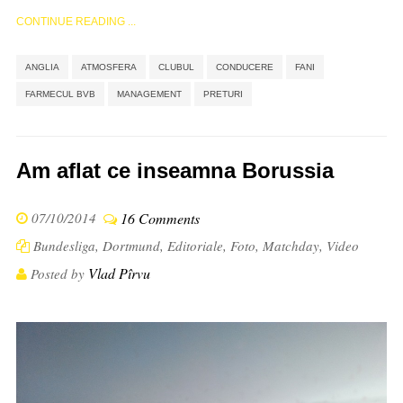
CONTINUE READING ...
,
,
,
,
,
,
,
ANGLIA
ATMOSFERA
CLUBUL
CONDUCERE
FANI
FARMECUL BVB
MANAGEMENT
PRETURI
Am aflat ce inseamna Borussia
07/10/2014
16 Comments
Bundesliga
,
Dortmund
,
Editoriale
,
Foto
,
Matchday
,
Video
Vlad Pîrvu
Posted by