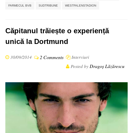
FARMECUL BVB
SUDTRIBUNE
WESTFALENSTADION
Căpitanul trăiește o experiență
unică la Dortmund
30/09/2014
2 Comments
Interviuri
Dragoș Lăzărescu
Posted by