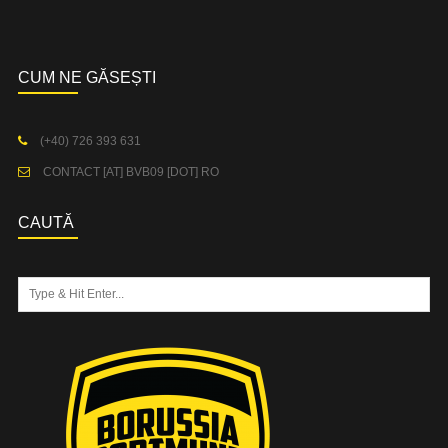
CUM NE GĂSEȘTI
(+40) 726 393 631
CONTACT [AT] BVB09 [DOT] RO
CAUTĂ