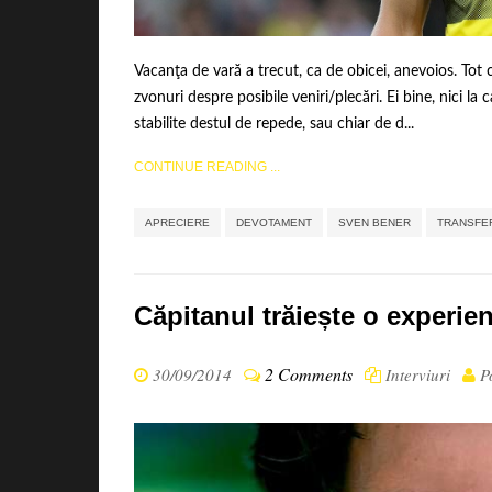
Vacanţa de vară a trecut, ca de obicei, anevoios. Tot 
zvonuri despre posibile veniri/plecări. Ei bine, nici la c
stabilite destul de repede, sau chiar de d...
CONTINUE READING ...
APRECIERE
DEVOTAMENT
SVEN BENER
TRANSFE
Căpitanul trăiește o experie
2 Comments
30/09/2014
Interviuri
Po