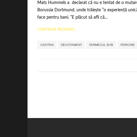
Mats Hummels a declarat că nu e tentat de o mutare la
Borussia Dortmund, unde trăiește ”o experiență unică
face pentru bani. ”E plăcut să afli că...
CONTINUE READING ...
CAPITAN
DEVOTAMENT
FARMECUL BVB
FERICIRE