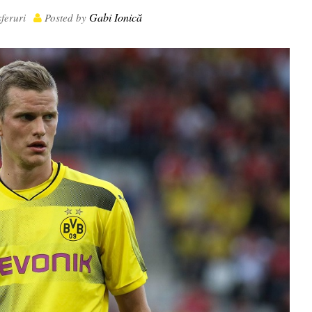
Gabi Ionică
feruri
Posted by