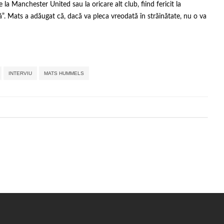
 Manchester United sau la oricare alt club, fiind fericit la
”. Mats a adăugat că, dacă va pleca vreodată în străinătate, nu o va
,
,
,
,
,
INTERVIU
MATS HUMMELS