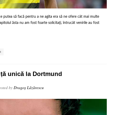
ce putea să facă pentru a ne agita era să ne ofere cât mai multe
apitolul ăsta nu am fost foarte solicitaţi, întrucât venirile au fost
,
,
,
R
nță unică la Dortmund
Dragoș Lăzărescu
sted by