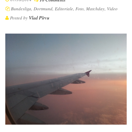
Bundesliga
,
Dortmund
,
Editoriale
,
Foto
,
Matchday
,
Video
Vlad Pîrvu
Posted by