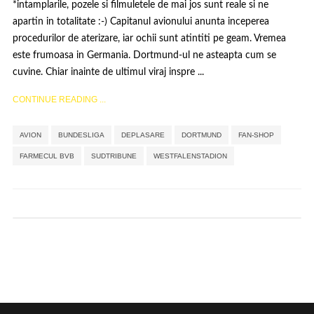
*intamplarile, pozele si filmuletele de mai jos sunt reale si ne
apartin in totalitate :-) Capitanul avionului anunta inceperea
procedurilor de aterizare, iar ochii sunt atintiti pe geam. Vremea
este frumoasa in Germania. Dortmund-ul ne asteapta cum se
cuvine. Chiar inainte de ultimul viraj inspre ...
CONTINUE READING ...
,
,
,
,
AVION
BUNDESLIGA
DEPLASARE
DORTMUND
FAN-SHOP
,
,
,
FARMECUL BVB
SUDTRIBUNE
WESTFALENSTADION