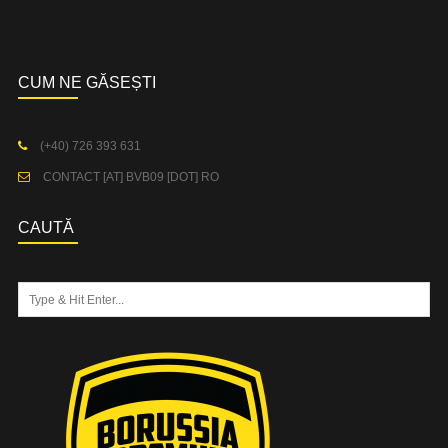
CUM NE GĂSEȘTI
(+40) 726 393 631
CONTACT [AT] BVB09 [DOT] RO
CAUTĂ