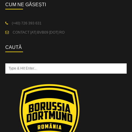
CUM NE GĂSEȘTI
(+40) 726 393 631
CONTACT [AT] BVB09 [DOT] RO
CAUTĂ