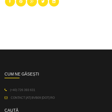
CUM NE GĂSEȘTI
(+40) 726 393 631
CONTACT [AT] BVB09 [DOT] RO
CAUTĂ