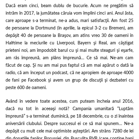
Dacă eram cinci, beam dublu de bucurie. Acum ne pregătim să
intrăm în 2017, la jumătatea căruia vom împlini cinci ani. Anul ăsta,
care aproape s-a terminat, ne-a adus, mari satisfacţii. Am fost 25
de persoane la Dortmund (în aprilie, la epicul 3-2 cu Bremen), am
depăşit 40 de persoane la Braşov, am atins vreo 30 de oameni în
Halftime la meciurile cu Liverpool, Bayern şi Real, am câştigat
prieteni noi, am împodobit barul cu şi mai multe steaguri şi eşarfe,
am râs împreună, am plâns împreună… Ce să mai. Ne-am cam
făcut de cap. Şi nu am mai pus faptul că am mai apărut o dată la
radio, că am început un podcast, că ne apropiem de aproape 4000
de fani pe Facebook şi avem un grup de discuţii şi dezbateri cu
peste 600 de oameni.
Având în vedere toate acestea, cum puteam încheia anul 2016,
dacă nu tot în aceeaşi notă? Campania umanitară “Luptăm
împreună” s-a terminat duminică, pe 18 decembrie, cu o zi înaintea
aniversării clubului. Despre succesul ei ce să mai spunem… Ne-a
depăşit cu mult cele mai optimiste aşteptări. Am strâns 7280 de lei
din donaţiile fanilor Borussiei, din Puşculiţa BVB (care conţine bani