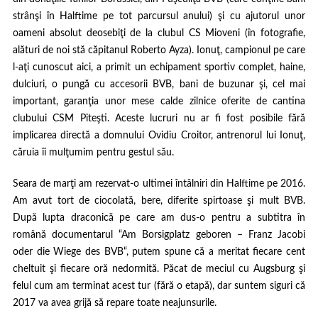
strânşi în Halftime pe tot parcursul anului) şi cu ajutorul unor
oameni absolut deosebiţi de la clubul CS Mioveni (în fotografie,
alături de noi stă căpitanul Roberto Ayza). Ionuţ, campionul pe care
l-aţi cunoscut
aici
, a primit un echipament sportiv complet, haine,
dulciuri, o pungă cu accesorii BVB, bani de buzunar şi, cel mai
important, garanţia unor mese calde zilnice oferite de cantina
clubului CSM Piteşti. Aceste lucruri nu ar fi fost posibile fără
implicarea directă a domnului Ovidiu Croitor, antrenorul lui Ionuţ,
căruia îi mulţumim pentru gestul său.
Seara de marţi am rezervat-o ultimei întâlniri din Halftime pe 2016.
Am avut tort de ciocolată, bere, diferite spirtoase şi mult BVB.
După lupta draconică pe care am dus-o pentru a subtitra în
română documentarul
“
Am Borsigplatz geboren – Franz Jacobi
oder die Wiege des BVB
“
, putem spune că a meritat fiecare cent
cheltuit şi fiecare oră nedormită. Păcat de meciul cu Augsburg şi
felul cum am terminat acest tur (fără o etapă), dar suntem siguri că
2017 va avea grijă să repare toate neajunsurile.