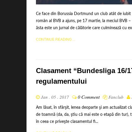
Ce face din Borussia Dortmund un club atât de iubit î
român al BVB a ajuns, pe 17 martie, la meciul BVB – 
ăsta este un jurnal de călătorie care culminează cu exp
CONTINUE READING ...
Clasament “Bundesliga 16/17
regulamentului
0 Comment
Jan . 05 . 2017
Fanclub
Am lăsat, în sfârşit, lenea deoparte şi am actualizat
de toamnă (da, da, ştiu că mai este o etapă din tur), 
în ceea ce priveşte clasamentul fi...