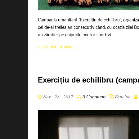
Campania umanitară ”Exercițiu de echilibru”, organizat
cel de-al treilea an consecutiv când, cu ocazia zilei
un zâmbet pe chipurile micilor sportivi...
CONTINUE READING ...
Exercițiu de echilibru (camp
0 Comment
Nov . 28 . 2017
Fanclub