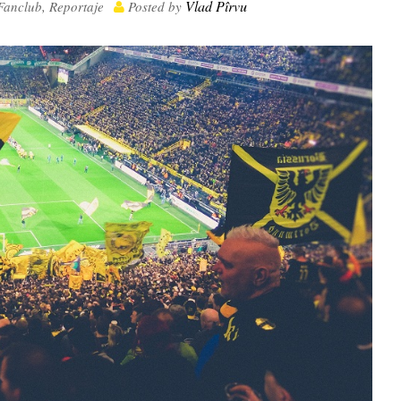
Vlad Pîrvu
Fanclub
,
Reportaje
Posted by