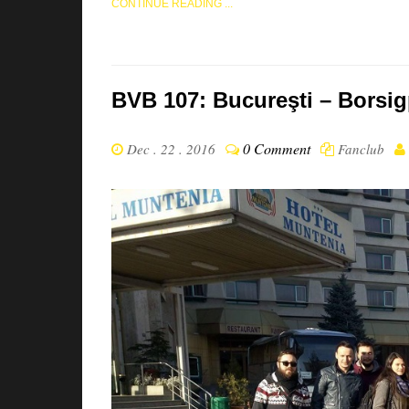
CONTINUE READING ...
BVB 107: Bucureşti – Borsigpl
0 Comment
Dec . 22 . 2016
Fanclub