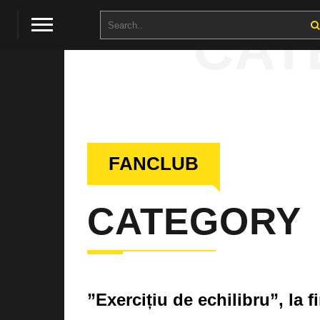
CAT
FANCLUB
CATEGORY
”Exercițiu de echilibru”, la f