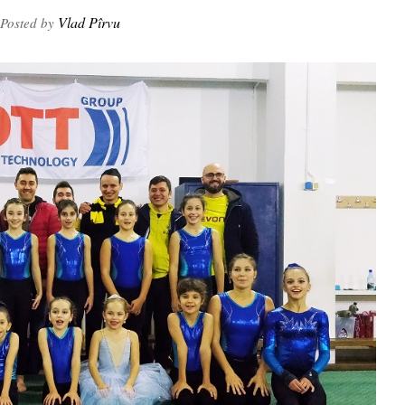
Vlad Pîrvu
Posted by