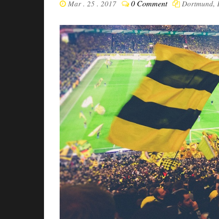
0 Comment
Mar . 25 . 2017
Dortmund
,