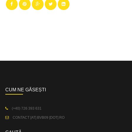
CUM NE GĂSEȘTI
(+40) 726 393 631
CONTACT [AT] BVB09 [DOT] RO