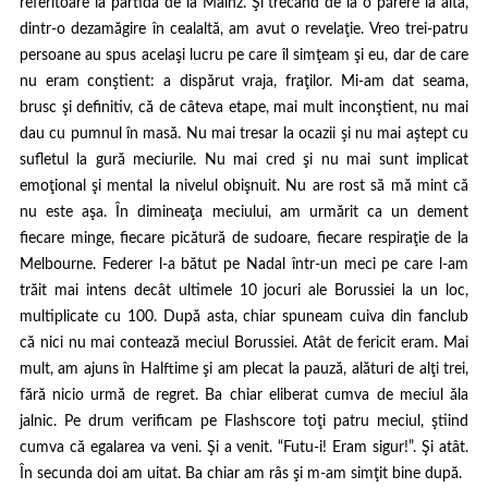
referitoare la partida de la Mainz. Şi trecând de la o părere la alta,
dintr-o dezamăgire în cealaltă, am avut o revelaţie. Vreo trei-patru
persoane au spus acelaşi lucru pe care îl simţeam şi eu, dar de care
nu eram conştient: a dispărut vraja, fraţilor. Mi-am dat seama,
brusc şi definitiv, că de câteva etape, mai mult inconştient, nu mai
dau cu pumnul în masă. Nu mai tresar la ocazii şi nu mai aştept cu
sufletul la gură meciurile. Nu mai cred şi nu mai sunt implicat
emoţional şi mental la nivelul obişnuit. Nu are rost să mă mint că
nu este aşa. În dimineaţa meciului, am urmărit ca un dement
fiecare minge, fiecare picătură de sudoare, fiecare respiraţie de la
Melbourne. Federer l-a bătut pe Nadal într-un meci pe care l-am
trăit mai intens decât ultimele 10 jocuri ale Borussiei la un loc,
multiplicate cu 100. După asta, chiar spuneam cuiva din fanclub
că nici nu mai contează meciul Borussiei. Atât de fericit eram. Mai
mult, am ajuns în Halftime şi am plecat la pauză, alături de alţi trei,
fără nicio urmă de regret. Ba chiar eliberat cumva de meciul ăla
jalnic. Pe drum verificam pe Flashscore toţi patru meciul, ştiind
cumva că egalarea va veni. Şi a venit.
“Futu-i! Eram sigur!”
. Şi atât.
În secunda doi am uitat. Ba chiar am râs şi m-am simţit bine după.