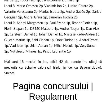
Narcis 3p, Tudor Filip 3p, Silviu-Dorinel Dumitru 3p
Locul 8:
Mario Omescu 2p, Vladimir Ion 2p, Lucian Cărare 2p,
Valentin Vereşteanu 2p, Marius Istrate 2p, Andrei Sabău 2p, Darius
Georgian 2p, Andrei Graur 2p, Laurelian Tuchilă 2p
Locul 9:
Andrei Marghescu 1p, Paul Szabo 1p, Teodor Florica 1p,
Florin Stepan 1p, DJ-MC Mazzero 1p, Andrei Tecşor 1p, Dan Alex
1p, Cârstean Daniel 1p, Iohan Daniel 1p, Năstase Radu-Andrei 1p,
Gujean Marius 1p, Sebi Ciprian 1p, Dorel Tudor 1p, Andrei Preotu
1p, Vlad Ioan 1p, Urian Adrian 1p, Mihai Necula 1p, Vasy Susca
1p, Nuţulescu Mihnea 1p, Pascu Laurenţiu 1p
Mai sunt 18 meciuri în joc, adică 42 de puncte (nu uitaţi că
meciurile cu Schalke valorează triplu, iar cel cu Bayern dublu).
Succes!
Pagina concursului
|
Regulament