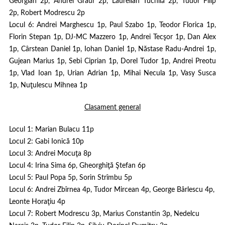
Georgian 2p, Andrei Graur 2p, Laurelian Tuchilă 2p, Tudor Filip
2p, Robert Modrescu 2p
Locul 6:
Andrei Marghescu 1p, Paul Szabo 1p, Teodor Florica 1p,
Florin Stepan 1p, DJ-MC Mazzero 1p, Andrei Tecşor 1p, Dan Alex
1p, Cârstean Daniel 1p, Iohan Daniel 1p, Năstase Radu-Andrei 1p,
Gujean Marius 1p, Sebi Ciprian 1p, Dorel Tudor 1p, Andrei Preotu
1p, Vlad Ioan 1p, Urian Adrian 1p, Mihai Necula 1p, Vasy Susca
1p, Nuţulescu Mihnea 1p
Clasament general
Locul 1:
Marian Bulacu 11p
Locul 2:
Gabi Ionică 10p
Locul 3:
Andrei Mocuţa 8p
Locul 4:
Irina Sima 6p, Gheorghiţă Ştefan 6p
Locul 5:
Paul Popa 5p, Sorin Strîmbu 5p
Locul 6:
Andrei Zbîrnea 4p, Tudor Mircean 4p, George Bârlescu 4p,
Leonte Horaţiu 4p
Locul 7:
Robert Modrescu 3p, Marius Constantin 3p, Nedelcu