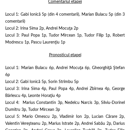
Comentariul etapei
Locul 1:
Gabi Ionică 5p (din 4 comentarii), Marian Bulacu 5p (din 3
comentarii)
Locul 2:
Irina Sima 2p, Andrei Mocuţa 2p
Locul 3:
Paul Popa 1p, Tudor Mircean 1p, Tudor Filip 1p, Robert
Modrescu 1p, Pascu Laurenţiu 1p
Pronosticul etapei
Locul 1:
Marian Bulacu 6p, Andrei Mocuţa 6p, Gheorghiţă Ştefan
6p
Locul 2:
Gabi Ionică 5p, Sorin Strîmbu 5p
Locul 3:
Irina Sima 4p, Paul Popa 4p, Andrei Zbîrnea 4p, George
Bârlescu 4p, Leonte Horaţiu 4p
Locul 4:
Marius Constantin 3p, Nedelcu Narcis 3p, Silviu-Dorinel
Dumitru 3p, Tudor Mircean 3p
Locul 5:
Mario Omescu 2p, Vladimir Ion 2p, Lucian Cărare 2p,
Valentin Vereşteanu 2p, Marius Istrate 2p, Andrei Sabău 2p, Darius