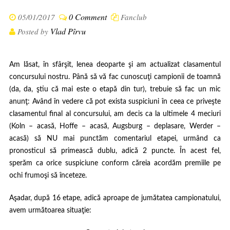
0 Comment
05/01/2017
Fanclub
Vlad Pîrvu
Posted by
Am lăsat, în sfârşit, lenea deoparte şi am actualizat clasamentul
concursului nostru. Până să vă fac cunoscuţi campionii de toamnă
(da, da, ştiu că mai este o etapă din tur), trebuie să fac un mic
anunţ:
Având în vedere că pot exista suspiciuni în ceea ce priveşte
clasamentul final al concursului, am decis ca la ultimele 4 meciuri
(Koln – acasă, Hoffe – acasă, Augsburg – deplasare, Werder –
acasă) să NU mai punctăm comentariul etapei, urmând ca
pronosticul să primească dublu, adică 2 puncte.
În acest fel,
sperăm ca orice suspiciune conform căreia acordăm premiile pe
ochi frumoşi să înceteze.
Aşadar, după 16 etape, adică aproape de jumătatea campionatului,
avem următoarea situaţie: