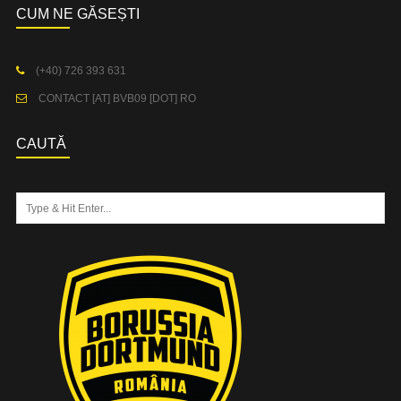
CUM NE GĂSEȘTI
(+40) 726 393 631
CONTACT [AT] BVB09 [DOT] RO
CAUTĂ