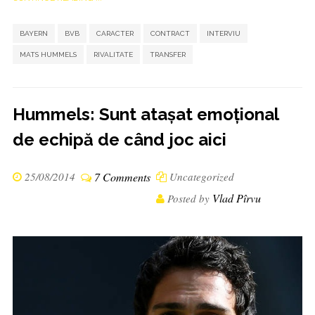
,
,
,
,
,
,
,
BAYERN
BVB
CARACTER
CONTRACT
INTERVIU
MATS HUMMELS
RIVALITATE
TRANSFER
Hummels: Sunt atașat emoțional
de echipă de când joc aici
25/08/2014
7 Comments
Uncategorized
Vlad Pîrvu
Posted by