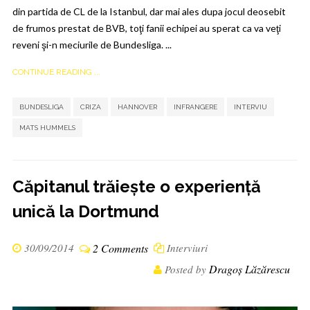
din partida de CL de la Istanbul, dar mai ales dupa jocul deosebit
de frumos prestat de BVB, toţi fanii echipei au sperat ca va veţi
reveni şi-n meciurile de Bundesliga. ...
CONTINUE READING ...
,
,
,
,
BUNDESLIGA
CRIZA
HANNOVER
INFRANGERE
INTERVIU
,
MATS HUMMELS
Căpitanul trăiește o experiență
unică la Dortmund
30/09/2014
2 Comments
Interviuri
Dragoș Lăzărescu
Posted by