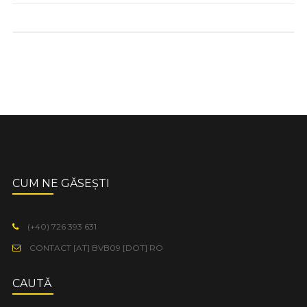
CUM NE GĂSEȘTI
(+40) 726 393 631
CONTACT [AT] BVB09 [DOT] RO
CAUTĂ