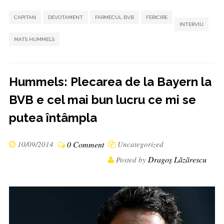
,
,
,
,
,
CAPITAN
DEVOTAMENT
FARMECUL BVB
FERICIRE
INTERVIU
MATS HUMMELS
Hummels: Plecarea de la Bayern la
BVB e cel mai bun lucru ce mi se
putea întâmpla
10/09/2014
0 Comment
Uncategorized
Dragoș Lăzărescu
Posted by