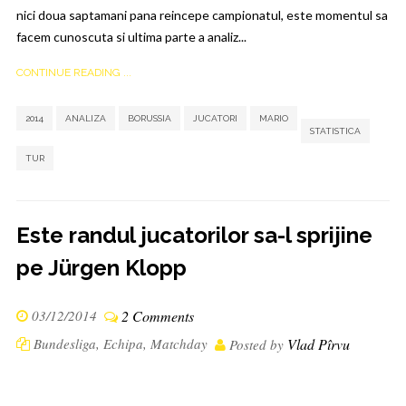
nici doua saptamani pana reincepe campionatul, este momentul sa
facem cunoscuta si ultima parte a analiz...
CONTINUE READING ...
,
,
,
,
,
,
2014
ANALIZA
BORUSSIA
JUCATORI
MARIO
STATISTICA
TUR
Este randul jucatorilor sa-l sprijine
pe Jürgen Klopp
03/12/2014
2 Comments
Bundesliga
,
Echipa
,
Matchday
Vlad Pîrvu
Posted by