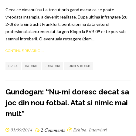
Ceea ce nimanui nu i-a trecut prin gand macar ca se poate
vreodata intampla, a devenit realitate. Dupa ultima infrangere (cu
2-0) de la Eintracht Frankfurt, pentru prima data viitorul
profesional al antrenorului Jürgen Klopp la BVB 09 este pus sub
semnul intrebarii. O eventuala retragere (dem...
CONTINUE READING ...
,
,
,
CRIZA
DATORIE
JUCATORI
JURGEN KLOPP
Gundogan: “Nu-mi doresc decat sa
joc din nou fotbal. Atat si nimic mai
mult”
01/09/2014
2 Comments
Echipa
,
Interviuri