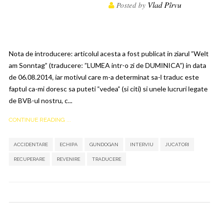
Vlad Pîrvu
Posted by
Nota de introducere: articolul acesta a fost publicat in ziarul ”Welt
am Sonntag” (traducere: ”LUMEA intr-o zi de DUMINICA”) in data
de 06.08.2014, iar motivul care m-a determinat sa-l traduc este
faptul ca-mi doresc sa puteti ”vedea” (si citi) si unele lucruri legate
de BVB-ul nostru, c...
CONTINUE READING ...
,
,
,
,
ACCIDENTARE
ECHIPA
GUNDOGAN
INTERVIU
JUCATORI
,
,
,
RECUPERARE
REVENIRE
TRADUCERE