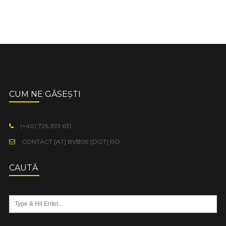
CUM NE GĂSEȘTI
(+40) 726 393 631
CONTACT [AT] BVB09 [DOT] RO
CAUTĂ