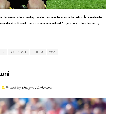
i de sănătate și așteptările pe care le are de la retur. În rândurile
i amintești ultimul meci în care ai evoluat? Sigur, e vorba de derby.
,
,
,
,
,
,
HIN
RECUPERARE
TROFEU
WAZ
luni
Dragoș Lăzărescu
Posted by