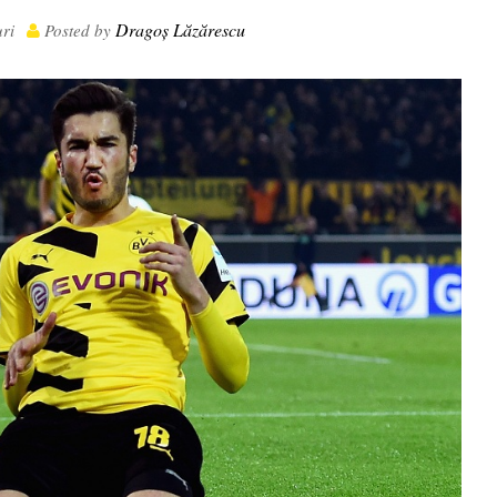
Dragoș Lăzărescu
uri
Posted by