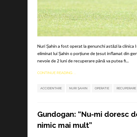
Nuri Șahin a fost operat la genunchi astăzi la clinica 
eliminat lui Șahin o porțiune de țesut inflamat din g
nevoie de 2 luni de recuperare până va putea fi...
CONTINUE READING ...
ACCIDENTARE
NURI ȘAHIN
OPERATIE
RECUPERARE
Gundogan: “Nu-mi doresc dec
nimic mai mult”