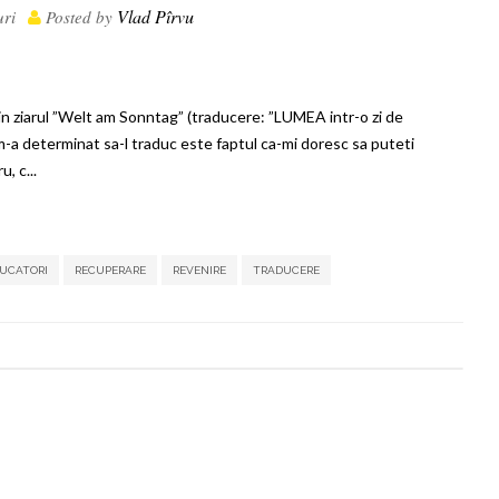
Vlad Pîrvu
uri
Posted by
 in ziarul ”Welt am Sonntag” (traducere: ”LUMEA intr-o zi de
-a determinat sa-l traduc este faptul ca-mi doresc sa puteti
, c...
,
,
,
,
,
,
,
UCATORI
RECUPERARE
REVENIRE
TRADUCERE