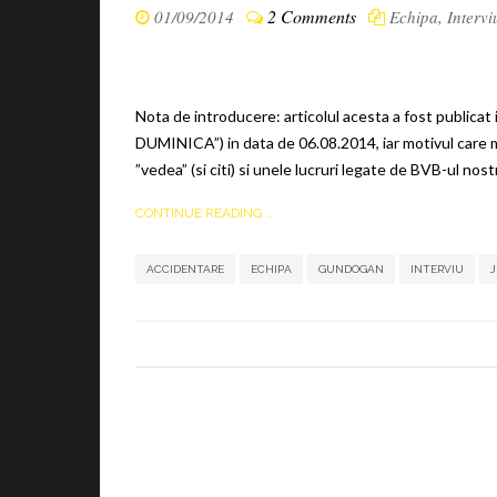
2 Comments
01/09/2014
Echipa
,
Intervi
Nota de introducere: articolul acesta a fost publicat
DUMINICA”) in data de 06.08.2014, iar motivul care m
”vedea” (si citi) si unele lucruri legate de BVB-ul nostru
CONTINUE READING ...
ACCIDENTARE
ECHIPA
GUNDOGAN
INTERVIU
J