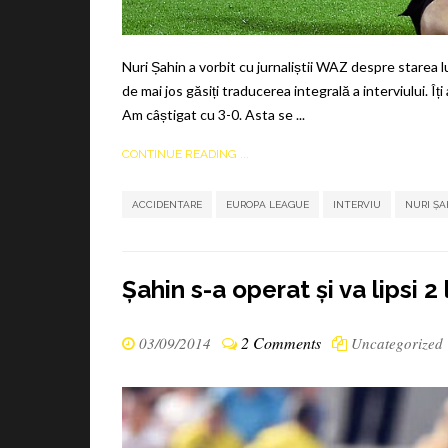
Nuri Șahin a vorbit cu jurnaliștii WAZ despre starea lu
de mai jos găsiți traducerea integrală a interviului. Îț
Am câștigat cu 3-0. Asta se ...
CONTINUE READING ...
ACCIDENTARE
EUROPA LEAGUE
INTERVIU
NURI ȘA
Șahin s-a operat și va lipsi 2 
2 Comments
03/09/2014
Uncategorized