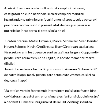
Aceiasi tineri care nu de mult au fost campioni nationali,
castigatori de cupe nationale si chiar campioni mondiali,
incantandu-ne privirile prin jocul frumos si spectaculos pe care-l
practicau candva, sunt in prezent atat de nesiguri pe ei si-n
puterile lor incat parca-ti este si mila de ei.
Jucatori precum: Mats Hummels, Marcel Schmelzer, Sven Bender,
Neven Subotic, Kevin Großkreutz, Ilkay Gündogan sau Lukasz
Piszczek nu ar fi fost ceea ce sunt astazi fara Jürgen Klopp, motiv
pentru care acum trebuie sa-l ajute, in aceste momente foarte
dificile!
Talentul acestora a fost la timp cunoscut si mereu “imbunatatit”
de catre Klopp, motiv pentru care acum este vremea ca si ei sa
dea ceva inapoi.
”Sa stiti ca vorbim foarte mult intern intre noi si stim foarte bine
ce-i datoram acestui antrenor si mai ales fanilor si clubului nostru”,
a declarat Hummels unui jurnalist de la Bild-Zeitung, inaintea