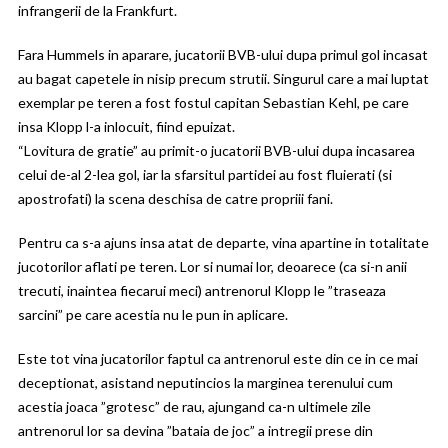
infrangerii de la Frankfurt.
Fara Hummels in aparare, jucatorii BVB-ului dupa primul gol incasat
au bagat capetele in nisip precum strutii. Singurul care a mai luptat
exemplar pe teren a fost fostul capitan Sebastian Kehl, pe care
insa Klopp l-a inlocuit, fiind epuizat.
“Lovitura de gratie” au primit-o jucatorii BVB-ului dupa incasarea
celui de-al 2-lea gol, iar la sfarsitul partidei au fost fluierati (si
apostrofati) la scena deschisa de catre propriii fani.
Pentru ca s-a ajuns insa atat de departe, vina apartine in totalitate
jucotorilor aflati pe teren. Lor si numai lor, deoarece (ca si-n anii
trecuti, inaintea fiecarui meci) antrenorul Klopp le ”traseaza
sarcini” pe care acestia nu le pun in aplicare.
Este tot vina jucatorilor faptul ca antrenorul este din ce in ce mai
deceptionat, asistand neputincios la marginea terenului cum
acestia joaca ”grotesc” de rau, ajungand ca-n ultimele zile
antrenorul lor sa devina ”bataia de joc” a intregii prese din