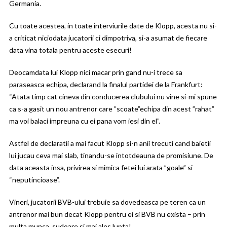
Germania.
Cu toate acestea, in toate interviurile date de Klopp, acesta nu si-
a criticat niciodata jucatorii ci dimpotriva, si-a asumat de fiecare
data vina totala pentru aceste esecuri!
Deocamdata lui Klopp nici macar prin gand nu-i trece sa
paraseasca echipa, declarand la finalul partidei de la Frankfurt:
“Atata timp cat cineva din conducerea clubului nu vine si-mi spune
ca s-a gasit un nou antrenor care ”scoate”echipa din acest ”rahat”
ma voi balaci impreuna cu ei pana vom iesi din el”.
Astfel de declaratii a mai facut Klopp si-n anii trecuti cand baietii
lui jucau ceva mai slab, tinandu-se intotdeauna de promisiune. De
data aceasta insa, privirea si mimica fetei lui arata ”goale” si
“neputincioase”.
Vineri, jucatorii BVB-ului trebuie sa dovedeasca pe teren ca un
antrenor mai bun decat Klopp pentru ei si BVB nu exista – prin
multa munca, sudoare si mai ales lupta!