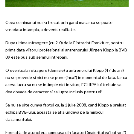
Ceea ce nimanui nu i-a trecut prin gand macar ca se poate
vreodata intampla, a devenit realitate.
Dupa ultima infrangere (cu 2-0) de la Eintracht Frankfurt, pentru
prima data viitorul profesional al antrenorului Jürgen Klopp la BVB
09 este pus sub semnul intrebarii.
O eventuala retragere (demisie) a antrenorului Klopp (47 de ani)
nu se prevede si nici nu se pune (inca?) in momentul de fata. Iar ca
acest lucru sa nu se intimple nici in viitor, ECHIPA lui trebuie sa
dea dovada de caracter si sa lupte inclusiv pentru el!
Sa nu se uite cumva faptul ca, la 1 julie 2008, cand Klopp a preluat
echipa BVB-ului, aceasta se afla undeva pe la mijlocul
clasamentului.
Formatia de atunci era compusa din jucatori (majoritatea”batrani”)