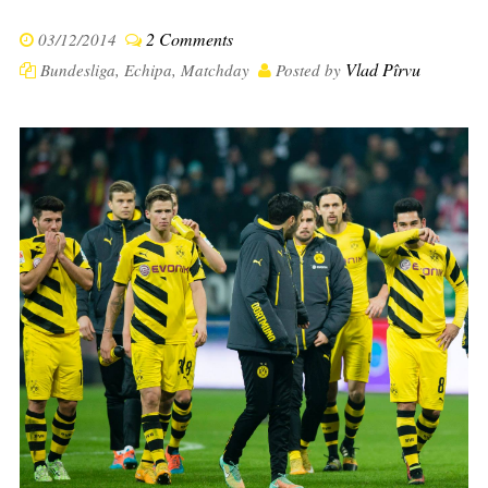
2 Comments
03/12/2014
Vlad Pîrvu
Bundesliga
,
Echipa
,
Matchday
Posted by