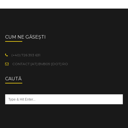
CUM NE GĂSEȘTI
(+40) 726 393 631
CONTACT [AT] BVB09 [DOT] RO
CAUTĂ