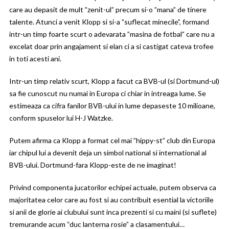
care au depasit de mult ”zenit-ul” precum si-o ”mana” de tinere
talente. Atunci a venit Klopp si si-a ”suflecat minecile”, formand
intr-un timp foarte scurt o adevarata ”masina de fotbal” care nu a
excelat doar prin angajament si elan ci a si castigat cateva trofee
in toti acesti ani.
Intr-un timp relativ scurt, Klopp a facut ca BVB-ul (si Dortmund-ul)
sa fie cunoscut nu numai in Europa ci chiar in intreaga lume. Se
estimeaza ca cifra fanilor BVB-ului in lume depaseste 10 milioane,
conform spuselor lui H-J Watzke.
Putem afirma ca Klopp a format cel mai ”hippy-st” club din Europa
iar chipul lui a devenit deja un simbol national si international al
BVB-ului. Dortmund-fara Klopp-este de ne imaginat!
Privind componenta jucatorilor echipei actuale, putem observa ca
majoritatea celor care au fost si au contribuit esential la victoriile
si anii de glorie ai clubului sunt inca prezenti si cu maini (si suflete)
tremurande acum “duc lanterna rosie” a clasamentului…