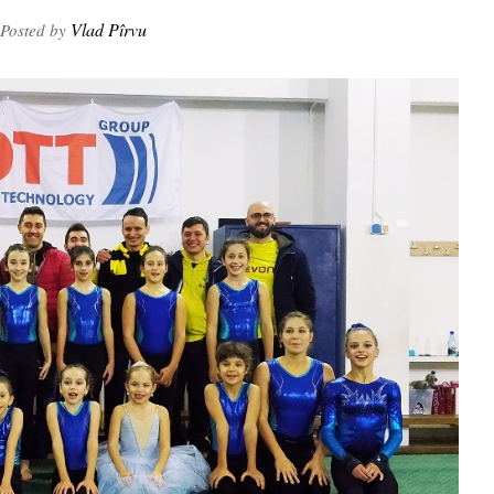
Vlad Pîrvu
Posted by