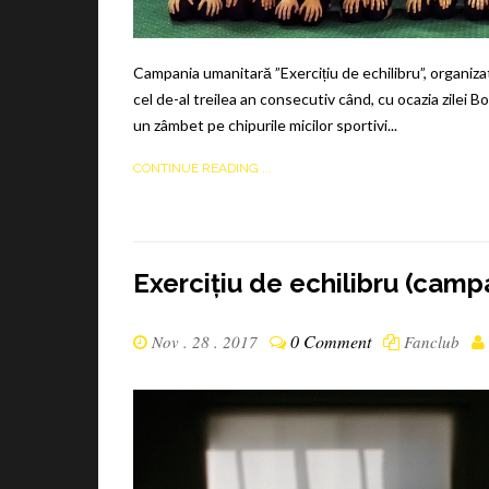
Campania umanitară ”Exercițiu de echilibru”, organizat
cel de-al treilea an consecutiv când, cu ocazia zilei
un zâmbet pe chipurile micilor sportivi...
CONTINUE READING ...
Exercițiu de echilibru (cam
0 Comment
Nov . 28 . 2017
Fanclub