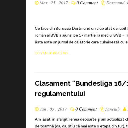
0 Comment
Mar . 25 . 2017
Dortmund
,
Ce face din Borussia Dortmund un club atât de iubit 
român al BVB a ajuns, pe 17 martie, la meciul BVB – 
ăsta este un jurnal de călătorie care culminează cu ex
CONTINUE READING ...
Clasament “Bundesliga 16/17
regulamentului
0 Comment
Jan . 05 . 2017
Fanclub
Am lăsat, în sfârşit, lenea deoparte şi am actualizat
de toamnă (da, da, ştiu că mai este o etapă din tur),