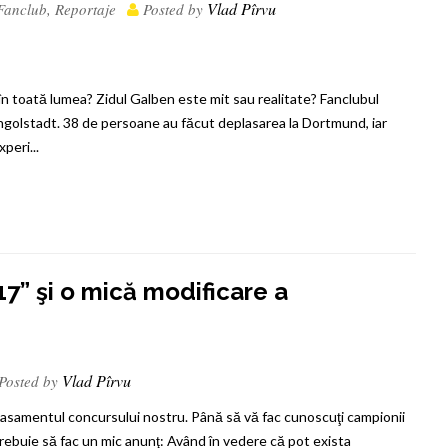
Vlad Pîrvu
Fanclub
,
Reportaje
Posted by
în toată lumea? Zidul Galben este mit sau realitate? Fanclubul
Ingolstadt. 38 de persoane au făcut deplasarea la Dortmund, iar
peri...
” şi o mică modificare a
Vlad Pîrvu
Posted by
 clasamentul concursului nostru. Până să vă fac cunoscuţi campionii
 trebuie să fac un mic anunţ: Având în vedere că pot exista