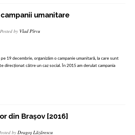
a campanii umanitare
Vlad Pîrvu
Posted by
lui, pe 19 decembrie, organizăm o campanie umanitară, la care sunt
este direcționat către un caz social. În 2015 am derulat campania
lor din Brașov [2016]
Dragoș Lăzărescu
osted by