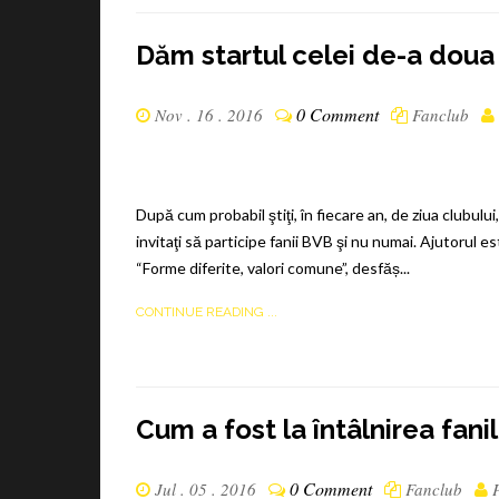
Dăm startul celei de-a dou
0 Comment
Nov . 16 . 2016
Fanclub
După cum probabil ştiţi, în fiecare an, de ziua clubu
invitaţi să participe fanii BVB şi nu numai. Ajutorul 
“Forme diferite, valori comune”, desfăș...
CONTINUE READING ...
Cum a fost la întâlnirea fani
0 Comment
Jul . 05 . 2016
Fanclub
P