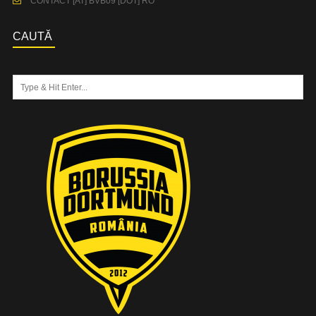
CONTACT [AT] BVB09 [DOT] RO
CAUTĂ