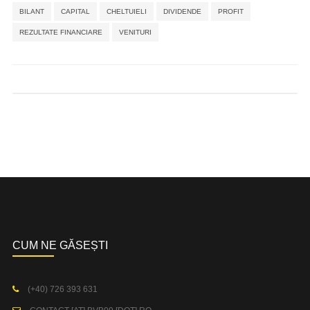
BILANT
CAPITAL
CHELTUIELI
DIVIDENDE
PROFIT
REZULTATE FINANCIARE
VENITURI
CUM NE GĂSEȘTI
(+40) 726 393 631