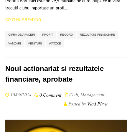
Profitul Borussiei este de 29,5 milioane de euro, după ce în vara
trecută clubul raportase un profi...
CONTINUE READING ...
,
,
,
,
CIFRA DE AFACERI
PROFIT
RECORD
REZULTATE FINANCIARE
,
,
VANZARI
VENITURI
WATZKE
Noul actionariat si rezultatele
financiare, aprobate
10/09/2014
0 Comment
Club
,
Management
Vlad Pîrvu
Posted by