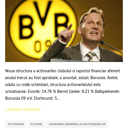
Noua structura a actionarilor clubului si raportul financiar aferent
anului trecut au fost aprobate, a anuntat, astazi, Borussia. Astfel,
odata cu noile schimbari, structura actionariatului este
urmatoarea: Evonik: 14.78 % Bernd Geske: 8.21 % Ballspielverein
Borussia 09 e.V. Dortmund: 5...
CONTINUE READING ...
,
,
,
,
,
,
,
ACTIONARI
ACTIUNI
ADUNAREA GENERALA A ACTIONARILOR
,
,