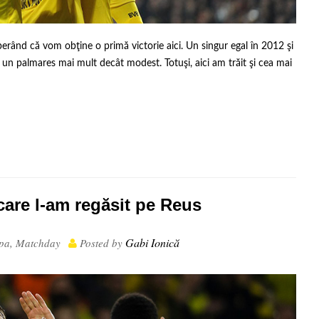
rând că vom obţine o primă victorie aici. Un singur egal în 2012 şi
un palmares mai mult decât modest. Totuşi, aici am trăit şi cea mai
 care l-am regăsit pe Reus
Gabi Ionică
pa
,
Matchday
Posted by