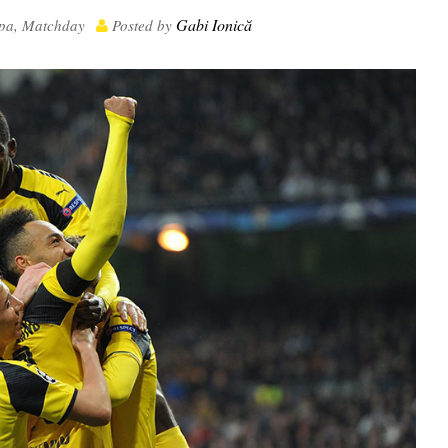
Gabi Ionică
pa
,
Matchday
Posted by