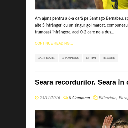
Am ajuns pentru a 6-a oară pe Santiago Bernabeu, spe
alte 5 înfrângeri cu un singur gol marcat, compuneau 
frumoasă înfrângere, acel 0-2 care ne-a dus...
CONTINUE READING ...
,
,
,
CALIFICARE
CHAMPIONS
OPTIMI
RECORD
Seara recordurilor. Seara în
0 Comment
23/11/2016
Editoriale
,
Euro