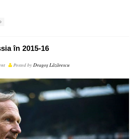
,
,
,
D
sia în 2015-16
Dragoș Lăzărescu
nt
Posted by