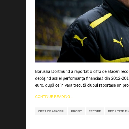
Borussia Dortmund a raportat o cifră de afaceri recor
depășind astfel performanța financiară din 2012-2013
euro, după ce în vara trecută clubul raportase un profi
CONTINUE READING ...
CIFRA DE AFACERI
PROFIT
RECORD
REZULTATE FI