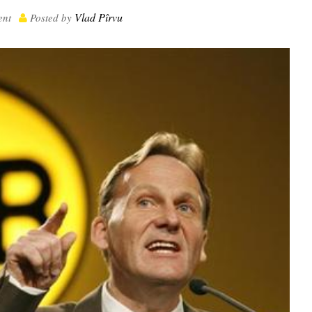
Vlad Pîrvu
nt
Posted by