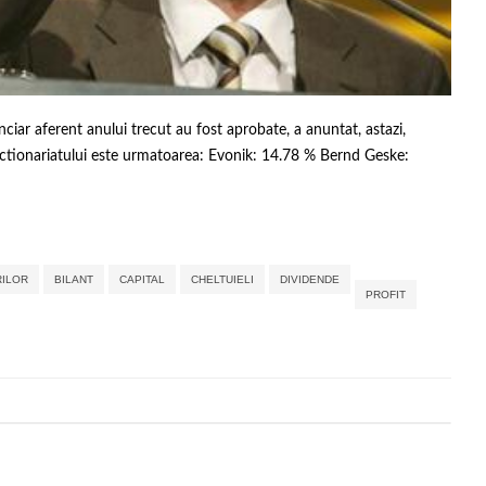
nciar aferent anului trecut au fost aprobate, a anuntat, astazi,
 actionariatului este urmatoarea: Evonik: 14.78 % Bernd Geske:
,
,
,
,
,
,
,
,
,
RILOR
BILANT
CAPITAL
CHELTUIELI
DIVIDENDE
PROFIT