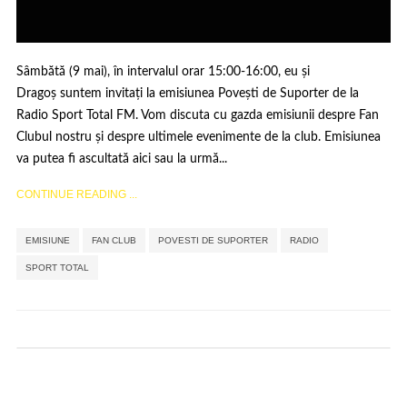
Sâmbătă (9 mai), în intervalul orar 15:00-16:00, eu și
Dragoș suntem invitați la emisiunea Povești de Suporter de la
Radio Sport Total FM. Vom discuta cu gazda emisiunii despre Fan
Clubul nostru și despre ultimele evenimente de la club. Emisiunea
va putea fi ascultată aici sau la urmă...
CONTINUE READING ...
,
,
,
,
EMISIUNE
FAN CLUB
POVESTI DE SUPORTER
RADIO
SPORT TOTAL