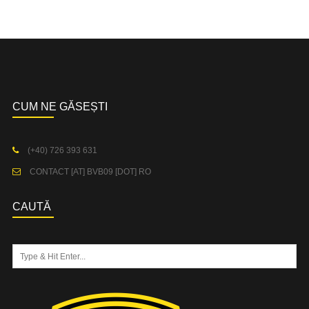
CUM NE GĂSEȘTI
(+40) 726 393 631
CONTACT [AT] BVB09 [DOT] RO
CAUTĂ