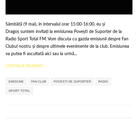
Sâmbătă (9 mai), în intervalul orar 15:00-16:00, eu și
Dragoș suntem invitați la emisiunea Povești de Suporter de la
Radio Sport Total FM. Vom discuta cu gazda emisiunii despre Fan
Clubul nostru și despre ultimele evenimente de la club. Emisiunea
va putea fi ascultată aici sau la urmă...
CONTINUE READING ...
,
,
,
,
EMISIUNE
FAN CLUB
POVESTI DE SUPORTER
RADIO
SPORT TOTAL