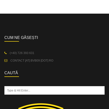
CUM NE GĂSEȘTI
(+40) 726 393 631
CONTACT [AT] BVB09 [DOT] RO
CAUTĂ