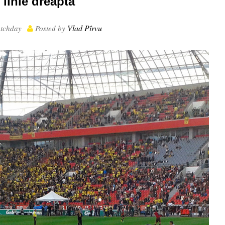
linie dreapta
Vlad Pîrvu
tchday
Posted by