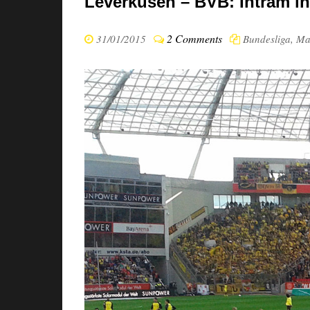
Leverkusen – BVB: Intram in 
2 Comments
31/01/2015
Bundesliga
,
Ma