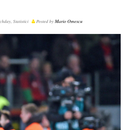
Mario Omescu
chday
,
Statistici
Posted by