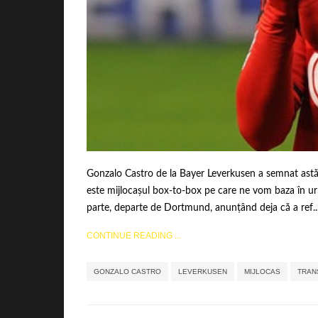
Gonzalo Castro de la Bayer Leverkusen a semnat astăz
este mijlocașul box-to-box pe care ne vom baza în urm
parte, departe de Dortmund, anunțând deja că a ref..
CONTINUE READING ...
GONZALO CASTRO
LEVERKUSEN
MIJLOCAS
TRAN