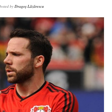
Dragoș Lăzărescu
osted by