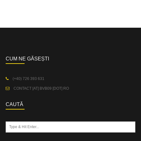
CUM NE GĂSEȘTI
(+40) 726 393 631
CONTACT [AT] BVB09 [DOT] RO
CAUTĂ