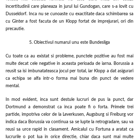
incertitudinii care planeaza in jurul lui Gundogan, care s-a lovit cu
Dusseldorf. Inca nu se cunoaste cu exactitate daca schimbarea sa
cu Ginter a fost facuta de un Klopp fortat de imprejurari, ori din
precautie.
5. Obiectivul numarul unu este Bundesliga
Cu toate ca au existat si probleme, punctele pozitive au fost mai
multe decat cele negative in aceasta perioada de iarna. Borussia a
reusit sa isi imbunatateasca jocul per total, iar Klopp a dat asigurari
ca echipa se alfa intr-o forma mai buna din punct de vedere
mental.
In mod evident, inca sunt destule lucruri de pus la punct, dar
Dortmund a demonstrat ca inca poate fi o forta. Primele trei
partide, impotriva celor de la Leverkusen, Augsburg si Freiburg vor
indica daca Borussia va continua sa se lupte la retrogradare, sau va
reusi sa urce rapid in clasament. Amicalul cu Fortuna a aratat ca
lucrurile o pot lua in orice directie, chiar daca sunt mai multe