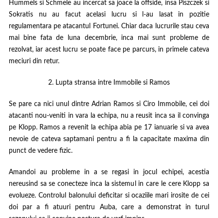
Hummels si Schmele au incercat sa joace la offside, insa Piszczek si
Sokratis nu au facut acelasi lucru si l-au lasat in pozitie
regulamentara pe atacantul Fortunei. Chiar daca lucrurile stau ceva
mai bine fata de luna decembrie, inca mai sunt probleme de
rezolvat, iar acest lucru se poate face pe parcurs, in primele cateva
meciuri din retur.
2. Lupta stransa intre Immobile si Ramos
Se pare ca nici unul dintre Adrian Ramos si Ciro Immobile, cei doi
atacanti nou-veniti in vara la echipa, nu a reusit inca sa il convinga
pe Klopp. Ramos a revenit la echipa abia pe 17 ianuarie si va avea
nevoie de cateva saptamani pentru a fi la capacitate maxima din
punct de vedere fizic.
Amandoi au probleme in a se regasi in jocul echipei, acestia
nereusind sa se conecteze inca la sistemul in care le cere Klopp sa
evolueze. Controlul balonului deficitar si ocaziile mari irosite de cei
doi par a fi atuuri pentru Auba, care a demonstrat in turul