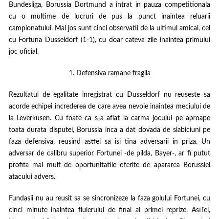
Bundesliga, Borussia Dortmund a intrat in pauza competitionala
cu o multime de lucruri de pus la punct inaintea reluarii
campionatului. Mai jos sunt cinci observatii de la ultimul amical, cel
cu Fortuna Dusseldorf (1-1), cu doar cateva zile inaintea primului
joc oficial.
1. Defensiva ramane fragila
Rezultatul de egalitate inregistrat cu Dusseldorf nu reuseste sa
acorde echipei increderea de care avea nevoie inaintea meciului de
la Leverkusen. Cu toate ca s-a aflat la carma jocului pe aproape
toata durata disputei, Borussia inca a dat dovada de slabiciuni pe
faza defensiva, reusind astfel sa isi tina adversarii in priza. Un
adversar de calibru superior Fortunei -de pilda, Bayer-, ar fi putut
profita mai mult de oportunitatile oferite de apararea Borussiei
atacului advers.
Fundasii nu au reusit sa se sincronizeze la faza golului Fortunei, cu
cinci minute inaintea fluierului de final al primei reprize. Astfel,