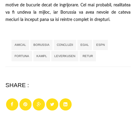
motive de bucurie decat de ingrijorare. Cel mai probabil, realitatea
va fi undeva la mijloc, iar Borussia va avea nevoie de cateva
meciuri la inceput pana sa isi reintre complet in drepturi.
Tags:
,
,
,
,
AMICAL
BORUSSIA
CONCLUZII
EGAL
ESPN
,
,
,
,
FORTUNA
KAMPL
LEVERKUSEN
RETUR
SHARE :