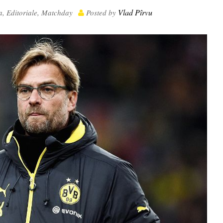
Vlad Pîrvu
a
,
Editoriale
,
Matchday
Posted by