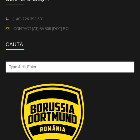
(+40) 726 393 631
CONTACT [AT] BVB09 [DOT] RO
CAUTĂ