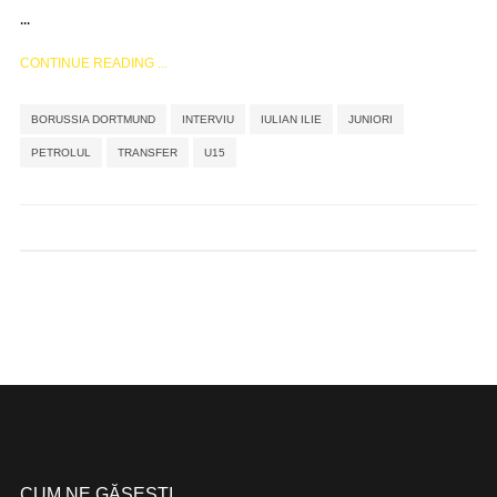
...
CONTINUE READING ...
,
,
,
,
,
,
BORUSSIA DORTMUND
INTERVIU
IULIAN ILIE
JUNIORI
PETROLUL
TRANSFER
U15
CUM NE GĂSEȘTI