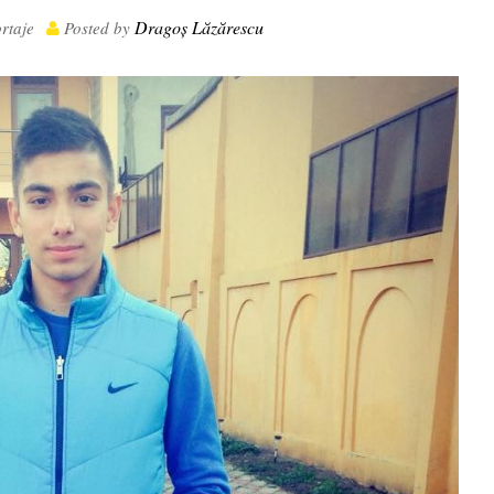
Dragoș Lăzărescu
rtaje
Posted by