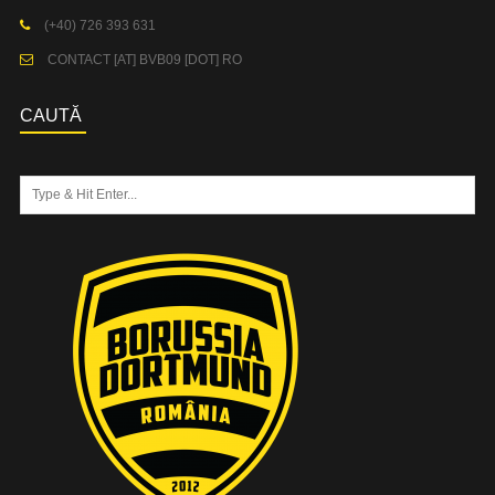
(+40) 726 393 631
CONTACT [AT] BVB09 [DOT] RO
CAUTĂ