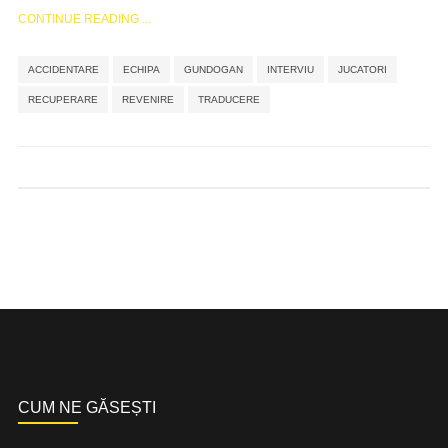
CONTINUE READING ...
,
,
,
,
ACCIDENTARE
ECHIPA
GUNDOGAN
INTERVIU
JUCATORI
,
,
,
RECUPERARE
REVENIRE
TRADUCERE
CUM NE GĂSEȘTI