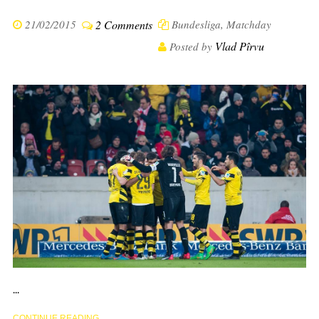
21/02/2015
2 Comments
Bundesliga
,
Matchday
Vlad Pîrvu
Posted by
...
CONTINUE READING ...