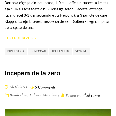
Borussia câștigă din nou acasă, 1-0 cu Hoffe, un succes la limită (
așa cum au fost toate din Bundesliga sezonul acesta, excepție
făcând acel 3-1 din septembrie cu Freiburg ), și 3 puncte de care
Klopp și băieții lui aveau nevoie ca de aer ! Galben - negrii, împinși
de la spate de un...
CONTINUE READING ...
,
,
,
BUNDESLIGA
GUNDOGAN
HOFFENHEIM
VICTORIE
Incepem de la zero
18/10/2014
6 Comments
Bundesliga
,
Echipa
,
Matchday
Vlad Pîrvu
Posted by