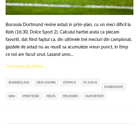
Borussia Dortmund revine astazi in prim-plan, cu un meci dificil la
Koln (16:30, Dolce Sport 2). Calculul hartiei arata ca plecam
favoriti, dat fiind faptul ca, din ultimele trei meciuri din campionat,
gazdele de astazi nu au reusit sa acumuleze vreun punct, in timp
ce noi am facut unul. Lasand umo...
CONTINUE READING ...
,
,
,
,
,
,
,
,
,
BUNDESLIGA
DEPLASARE
ETAPA 8
FC KOLN
GUNDOGAN
MIKI
PRIETENIE
REUS
REVENIRI
SUPORTERI