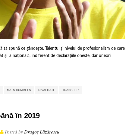
 să spună ce gândește. Talentul și nivelul de profesionalism de care
t și la națională, indiferent de declarațiile oneste, dar uneori
,
,
,
,
,
,
,
MATS HUMMELS
RIVALITATE
TRANSFER
până în 2019
Dragoș Lăzărescu
Posted by