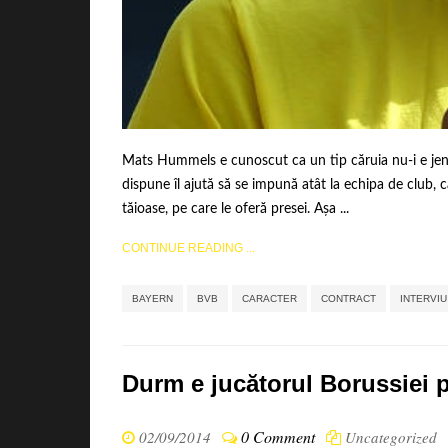
Mats Hummels e cunoscut ca un tip căruia nu-i e jenă
dispune îl ajută să se impună atât la echipa de club, câ
tăioase, pe care le oferă presei. Așa ...
CONTINUE READING ...
BAYERN
BVB
CARACTER
CONTRACT
INTERVIU
Durm e jucătorul Borussiei 
0 Comment
02/09/2014
Uncategorized