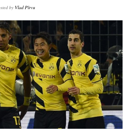
Vlad Pîrvu
sted by