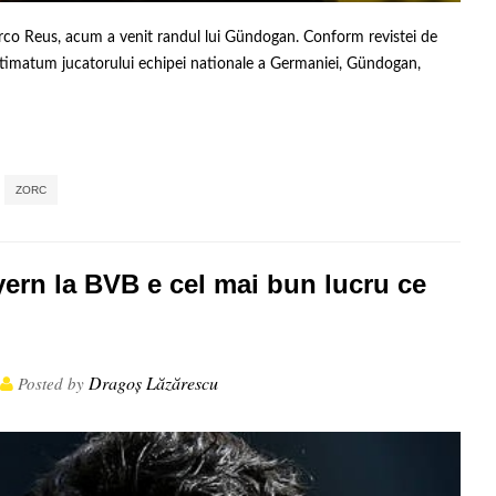
Marco Reus, acum a venit randul lui Gündogan. Conform revistei de
ultimatum jucatorului echipei nationale a Germaniei, Gündogan,
,
,
,
,
ZORC
ern la BVB e cel mai bun lucru ce
Dragoș Lăzărescu
Posted by