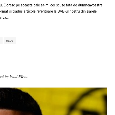
 nostru, Doresc pe aceasta cale sa-mi cer scuze fata de dumneavoastra
mat si tradus articole referitoare la BVB-ul nostru din ziarele
 va...
,
,
,
,
,
REUS
n
Vlad Pîrvu
ted by