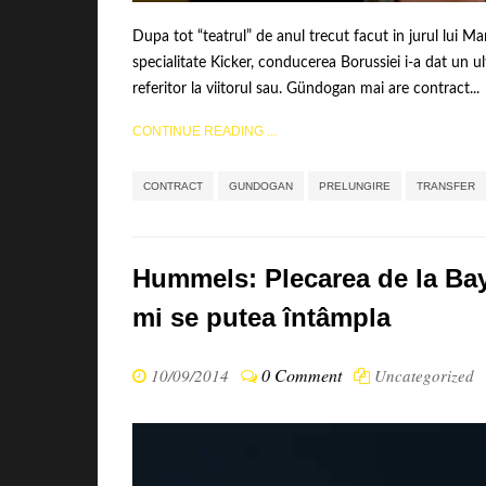
Dupa tot “teatrul” de anul trecut facut in jurul lui 
specialitate Kicker, conducerea Borussiei i-a dat un 
referitor la viitorul sau. Gündogan mai are contract...
CONTINUE READING ...
CONTRACT
GUNDOGAN
PRELUNGIRE
TRANSFER
Hummels: Plecarea de la Bay
mi se putea întâmpla
0 Comment
10/09/2014
Uncategorized