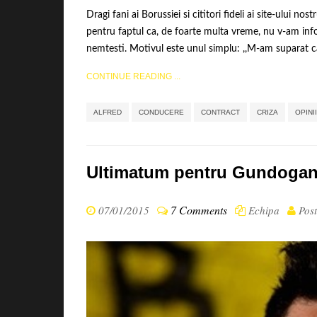
Dragi fani ai Borussiei si cititori fideli ai site-ului
pentru faptul ca, de foarte multa vreme, nu v-am infor
nemtesti. Motivul este unul simplu: ,,M-am suparat ca
CONTINUE READING ...
ALFRED
CONDUCERE
CONTRACT
CRIZA
OPINII
Ultimatum pentru Gundoga
7 Comments
07/01/2015
Echipa
Pos