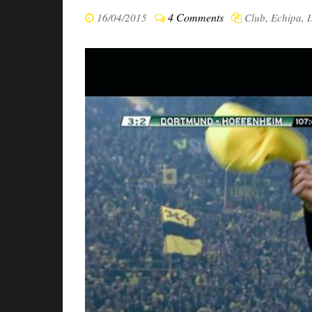
4 Comments
16/04/2015
Club
,
Echipa
,
I