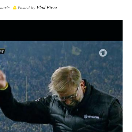
Vlad Pîrvu
storie
Posted by