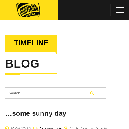
TIMELINE
BLOG
…some sunny day
4 Comments
16/04/2015
Club
,
Echipa
,
Istorie