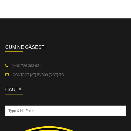
CUM NE GĂSEȘTI
(+40) 726 393 631
CONTACT [AT] BVB09 [DOT] RO
CAUTĂ