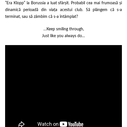
”Era Klopp” la Borussia a luat sfârșit. Probabil cea mai frumoasă și
dinamică perioadă din viața acestui club. Să plângem că s-a
terminat, sau să zâmbim că s-a întâmplat?
…Keep smiling through,
Just like you always do…