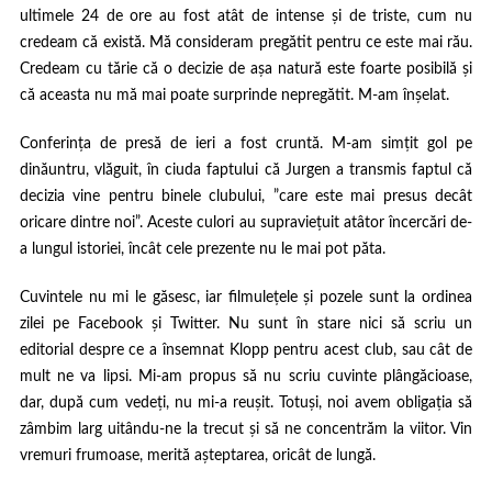
ultimele 24 de ore au fost atât de intense și de triste, cum nu
credeam că există. Mă consideram pregătit pentru ce este mai rău.
Credeam cu tărie că o decizie de așa natură este foarte posibilă și
că aceasta nu mă mai poate surprinde nepregătit. M-am înșelat.
Conferința de presă de ieri a fost cruntă. M-am simțit gol pe
dinăuntru, vlăguit, în ciuda faptului că Jurgen a transmis faptul că
decizia vine pentru binele clubului, ”care este mai presus decât
oricare dintre noi”. Aceste culori au supraviețuit atâtor încercări de-
a lungul istoriei, încât cele prezente nu le mai pot păta.
Cuvintele nu mi le găsesc, iar filmulețele și pozele sunt la ordinea
zilei pe Facebook și Twitter. Nu sunt în stare nici să scriu un
editorial despre ce a însemnat Klopp pentru acest club, sau cât de
mult ne va lipsi. Mi-am propus să nu scriu cuvinte plângăcioase,
dar, după cum vedeți, nu mi-a reușit. Totuși, noi avem obligația să
zâmbim larg uitându-ne la trecut și să ne concentrăm la viitor. Vin
vremuri frumoase, merită așteptarea, oricât de lungă.