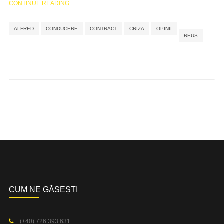
CONTINUE READING ...
,
,
,
,
,
ALFRED
CONDUCERE
CONTRACT
CRIZA
OPINII
REUS
CUM NE GĂSEȘTI
(+40) 726 393 631