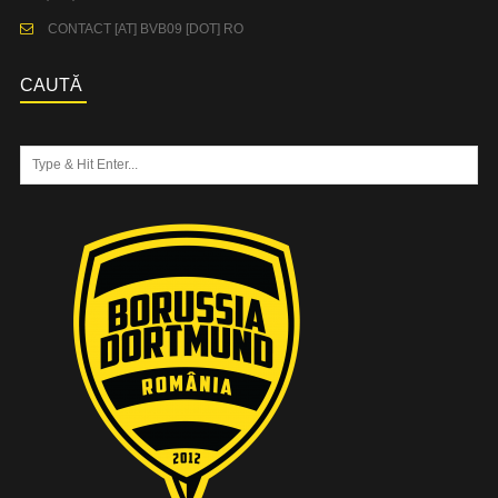
CONTACT [AT] BVB09 [DOT] RO
CAUTĂ