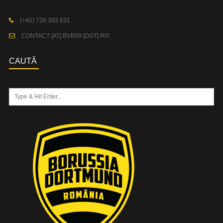
(+40) 726 393 631
CONTACT [AT] BVB09 [DOT] RO
CAUTĂ