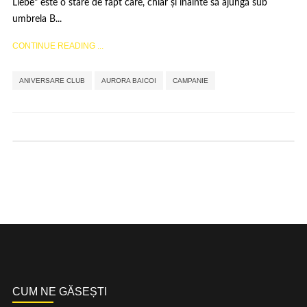
Liebe" este o stare de fapt care, chiar și înainte să ajungă sub
umbrela B...
CONTINUE READING ...
,
,
ANIVERSARE CLUB
AURORA BAICOI
CAMPANIE
CUM NE GĂSEȘTI