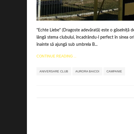
"Echte Liebe" (Dragoste adevărată) este o găselniță de
lângă stema clubului, încadrându-l perfect în sinea oric
înainte să ajungă sub umbrela B...
CONTINUE READING ...
,
,
ANIVERSARE CLUB
AURORA BAICOI
CAMPANIE