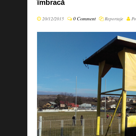
îmbracă
0 Comment
20/12/2015
Reportaje
Po