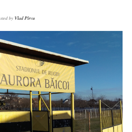
Vlad Pîrvu
sted by