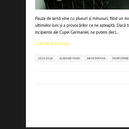
Pauza de iarnă vine cu plusuri și minusuri, fiind un m
ultimelor luni și a provocărilor ce ne așteaptă. Dacă
incipiente ale Cupei Germaniei, ne putem decl...
CONTINUE READING ...
2015-2016
AUBAMEYANG
MKHITARYAN
PERFORME