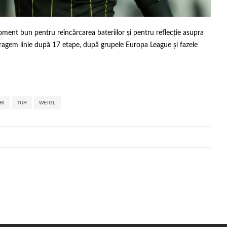
oment bun pentru reîncărcarea bateriilor și pentru reflecție asupra
 tragem linie după 17 etape, după grupele Europa League și fazele
,
,
,
,
,
RI
TUR
WEIGL