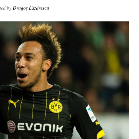
Dragoș Lăzărescu
ted by