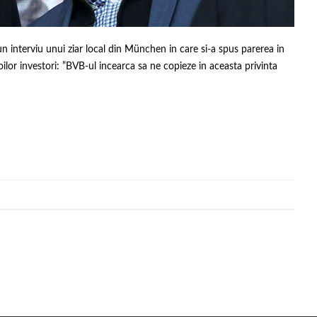
 interviu unui ziar local din München in care si-a spus parerea in
ilor investori: ”BVB-ul incearca sa ne copieze in aceasta privinta
,
,
,
,