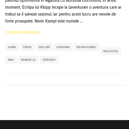
pastrezi optimismul in legatura cu Borussia Dortmund, in acest
moment. Echipa lui Klopp incepe la Leverkusen o aventura care ar
trebui sa ii salveze sezonul, iar pentru acest lucru are nevoie de
forte proaspete. Kevin Kampl este numele ...
CONTINUE READING ...
,
,
,
,
,
,
,
,
AUBA
CRIZA
GOLURI
KAGAWA
KEVIN KAMPL
MIJLOCAS
MIKI
NUMAR 10
OFENSIV