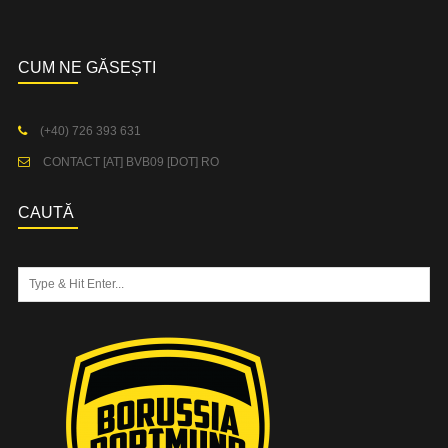
CUM NE GĂSEȘTI
(+40) 726 393 631
CONTACT [AT] BVB09 [DOT] RO
CAUTĂ