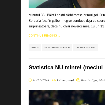
Minutul 33. Băieții noștri sărbătoresc primul gol. Pr
Borussia (cea în galben-negru) conduce deja cu scorul
surprinzătoare, dacă nu chiar neverosimile. Cu un 11 d
CONTINUE READING ...
,
,
DEBUT
MONCHENGLADBACH
THOMAS TUCHEL
Statistica NU minte! (meciul
1 Comment
10/11/2014
Bundesliga
,
Mat