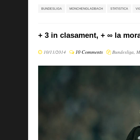
BUNDESLIGA
MONCHENGLADBACH
STATISTICA
VI
+ 3 in clasament, + ∞ la mora
10 Comments
10/11/2014
Bundesliga
,
M