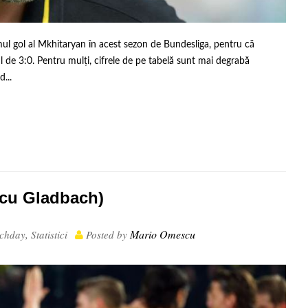
imul gol al Mkhitaryan în acest sezon de Bundesliga, pentru că
 de 3:0. Pentru mulți, cifrele de pe tabelă sunt mai degrabă
...
 cu Gladbach)
Mario Omescu
chday
,
Statistici
Posted by