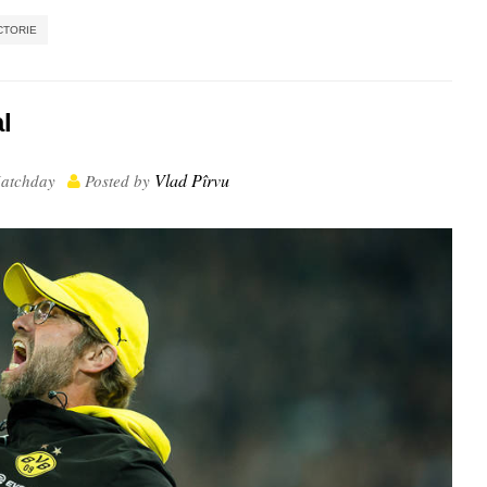
,
,
,
CTORIE
l
Vlad Pîrvu
atchday
Posted by