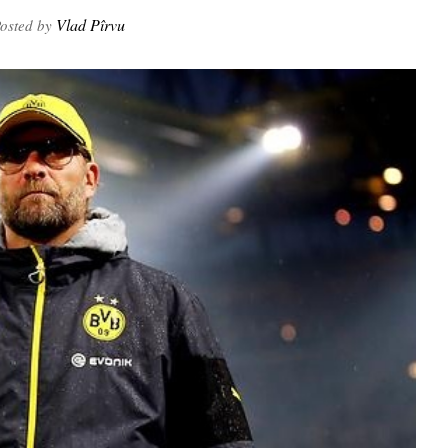
Vlad Pîrvu
osted by