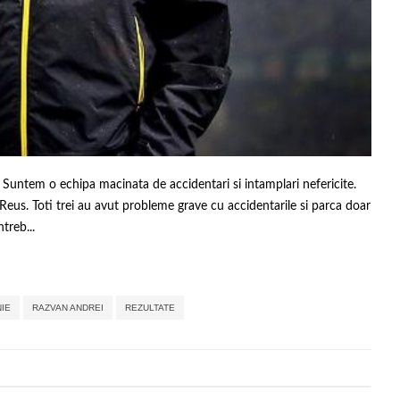
Suntem o echipa macinata de accidentari si intamplari nefericite.
us. Toti trei au avut probleme grave cu accidentarile si parca doar
treb...
,
,
,
,
,
,
,
NIE
RAZVAN ANDREI
REZULTATE