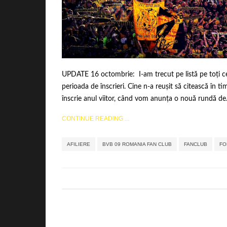
UPDATE 16 octombrie: I-am trecut pe listă pe toți c
perioada de înscrieri. Cine n-a reușit să citească în 
înscrie anul viitor, când vom anunța o nouă rundă de.
CONTINUE READING ...
AFILIERE
BVB 09 ROMANIA FAN CLUB
FANCLUB
FO