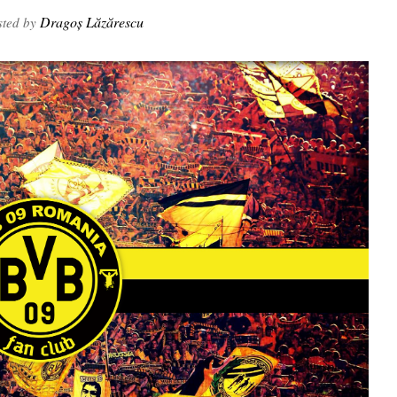
Dragoș Lăzărescu
ted by